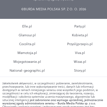
©BURDA MEDIA POLSKA SP. Z O. O. 2026
Elle.pl
Party.pl
Glamour.pl
Kobieta.pl
Cocolita.pl
Przyslijprzepis.pl
Mamotoja.pl
Viva.pl
Mojegotowanie.pl
Wizaz.pl
National-geographic.pl
Story.pl
Jakiekolwiek aktywności, w szczególności: pobieranie, zwielokrotnianie,
przechowywanie, lub inne wykorzystywanie treści, danych lub informacji
dostępnych w ramach niniejszego serwisu oraz wszystkich jego podstron, w
szczególności w celu ich eksploracji, zmierzającej do tworzenia, rozwoju,
modyfikacji i szkolenia systemów uczenia maszynowego, algorytmów lub
sztucznej inteligencji
jest zabronione oraz wymaga uprzedniej, jednoznacznie
wyrażonej zgody administratora serwisu – Burda Media Polska sp. z o.o.
Obowiązek uzyskania wyraźnej i jednoznacznej zgody wymagany jest bez