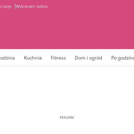
piracje
Wybieram siebie
odzina
Kuchnia
Fitness
Dom i ogród
Po godzin