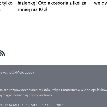
 tylko
łazienkę! Oto akcesoria z Ikei za
we d
%
mniej niż 10 zł
prywatności
Moje zgody
Dalsze rozpowszechnianie tekstów, zdjęć i materiałów wideo opublikowa
wymaga uprzedniej zgody wydawcy.
©BURDA MEDIA POLSKA SP. Z O. O. 2026