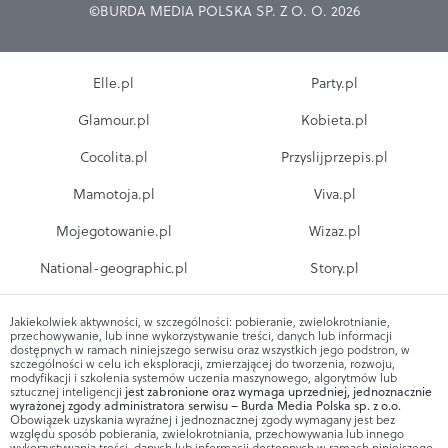
©BURDA MEDIA POLSKA SP. Z O. O. 2026
Elle.pl
Party.pl
Glamour.pl
Kobieta.pl
Cocolita.pl
Przyslijprzepis.pl
Mamotoja.pl
Viva.pl
Mojegotowanie.pl
Wizaz.pl
National-geographic.pl
Story.pl
Jakiekolwiek aktywności, w szczególności: pobieranie, zwielokrotnianie,
przechowywanie, lub inne wykorzystywanie treści, danych lub informacji
dostępnych w ramach niniejszego serwisu oraz wszystkich jego podstron, w
szczególności w celu ich eksploracji, zmierzającej do tworzenia, rozwoju,
modyfikacji i szkolenia systemów uczenia maszynowego, algorytmów lub
sztucznej inteligencji
jest zabronione oraz wymaga uprzedniej, jednoznacznie
wyrażonej zgody administratora serwisu – Burda Media Polska sp. z o.o.
Obowiązek uzyskania wyraźnej i jednoznacznej zgody wymagany jest bez
względu sposób pobierania, zwielokrotniania, przechowywania lub innego
wykorzystywania treści, danych lub informacji dostępnych w ramach niniejszego