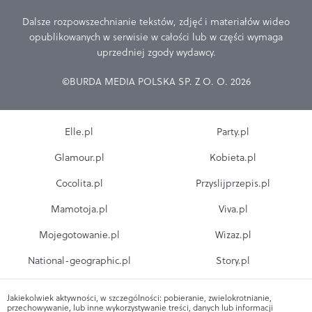
Dalsze rozpowszechnianie tekstów, zdjęć i materiałów wideo
opublikowanych w serwisie w całości lub w części wymaga
uprzedniej zgody wydawcy.
©BURDA MEDIA POLSKA SP. Z O. O. 2026
Elle.pl
Party.pl
Glamour.pl
Kobieta.pl
Cocolita.pl
Przyslijprzepis.pl
Mamotoja.pl
Viva.pl
Mojegotowanie.pl
Wizaz.pl
National-geographic.pl
Story.pl
Jakiekolwiek aktywności, w szczególności: pobieranie, zwielokrotnianie,
przechowywanie, lub inne wykorzystywanie treści, danych lub informacji