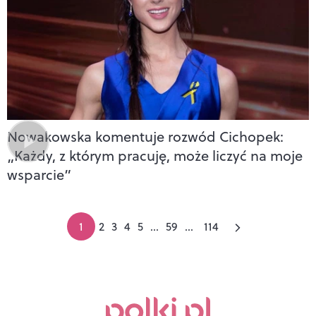
Nowakowska komentuje rozwód Cichopek:
„Każdy, z którym pracuję, może liczyć na moje
wsparcie”
1
2
3
4
5
...
59
...
114