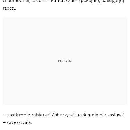
ci pomóc tak, jak oni – tłumaczyłam spokojnie, pakując jej
rzeczy.
–
Jacek mnie zabierze! Zobaczysz! Jacek mnie nie zostawi!
– wrzeszczała.