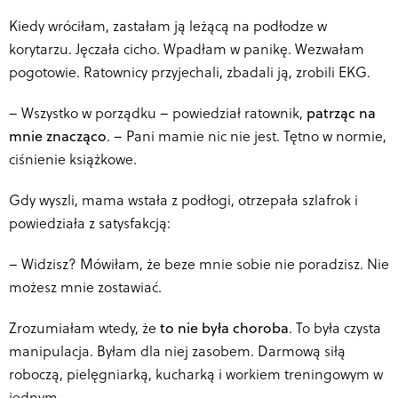
Kiedy wróciłam, zastałam ją leżącą na podłodze w
korytarzu. Jęczała cicho. Wpadłam w panikę. Wezwałam
pogotowie. Ratownicy przyjechali, zbadali ją,
zrobili EKG
.
–
Wszystko w porządku – powiedział ratownik,
patrząc na
mnie znacząco
. – Pani mamie nic nie jest. Tętno w normie,
ciśnienie książkowe.
Gdy wyszli, mama wstała z podłogi, otrzepała szlafrok i
powiedziała z satysfakcją:
–
Widzisz? Mówiłam, że beze mnie sobie nie poradzisz. Nie
możesz mnie zostawiać.
Zrozumiałam wtedy, że
to nie była choroba
. To była czysta
manipulacja. Byłam dla niej zasobem. Darmową siłą
roboczą, pielęgniarką, kucharką i workiem treningowym w
jednym.