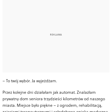
–
To twój wybór. Ja wyjeżdżam.
Przez kolejne dni działałam jak automat. Znalazłam
prywatny dom seniora trzydzieści kilometrów od naszego
miasta. Miejsce było piękne – z ogrodem, rehabilitacją,
zajęciami terapeutycznymi i całodobową opieką medyczną.