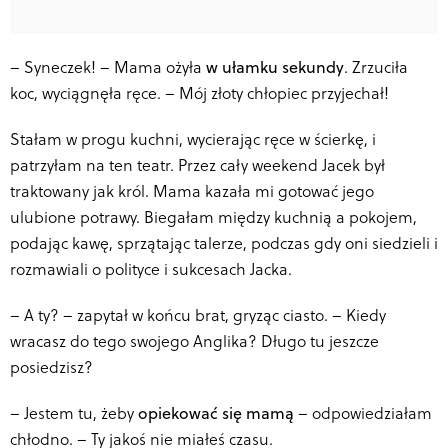
–
Syneczek! – Mama ożyła
w ułamku sekundy
. Zrzuciła
koc, wyciągnęła ręce. – Mój złoty chłopiec przyjechał!
Stałam w progu kuchni, wycierając ręce w ścierkę, i
patrzyłam na ten teatr. Przez cały weekend Jacek był
traktowany jak król. Mama kazała mi gotować jego
ulubione potrawy. Biegałam między kuchnią a pokojem,
podając kawę, sprzątając talerze, podczas gdy oni siedzieli i
rozmawiali o polityce i sukcesach Jacka.
–
A ty? – zapytał w końcu brat, gryząc ciasto. – Kiedy
wracasz do tego swojego Anglika? Długo tu jeszcze
posiedzisz?
–
Jestem tu, żeby
opiekować się mamą
– odpowiedziałam
chłodno. – Ty jakoś nie miałeś czasu.