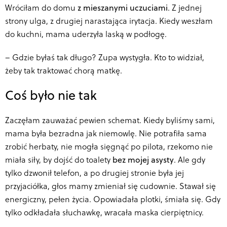
Wróciłam do domu
z mieszanymi uczuciami
. Z jednej
strony ulga, z drugiej narastająca irytacja. Kiedy weszłam
do kuchni, mama uderzyła laską w podłogę.
–
Gdzie byłaś tak długo? Zupa wystygła. Kto to widział,
żeby tak traktować chorą matkę.
Coś było nie tak
Zaczęłam zauważać pewien schemat. Kiedy byliśmy sami,
mama była bezradna jak niemowlę. Nie potrafiła sama
zrobić herbaty, nie mogła sięgnąć po pilota, rzekomo nie
miała siły, by dojść do toalety
bez mojej asysty
. Ale gdy
tylko dzwonił telefon, a po drugiej stronie była jej
przyjaciółka, głos mamy zmieniał się cudownie. Stawał się
energiczny, pełen życia. Opowiadała plotki, śmiała się. Gdy
tylko odkładała słuchawkę, wracała maska cierpiętnicy.