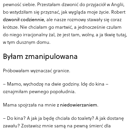
pewność siebie. Przestałam dzwonić do przyjaciół w Anglii,
bo wstydziłam się przyznać, jak wygląda moje życie. Robert
dzwonił codziennie
, ale nasze rozmowy stawały się coraz
krótsze. Nie chciałam go martwić, a jednocześnie czułam
do niego irracjonalny żal, że jest tam, wolny, a ja tkwię tutaj,
w tym dusznym domu.
Byłam zmanipulowana
Próbowałam wyznaczać granice.
–
Mamo, wychodzę na dwie godziny. Idę do kina –
oznajmiłam pewnego popołudnia.
Mama spojrzała na mnie
z niedowierzaniem
.
–
Do kina? A jak ja będę chciała do toalety? A jak
dostanę
zawału
? Zostawisz mnie samą na pewną śmierć dla