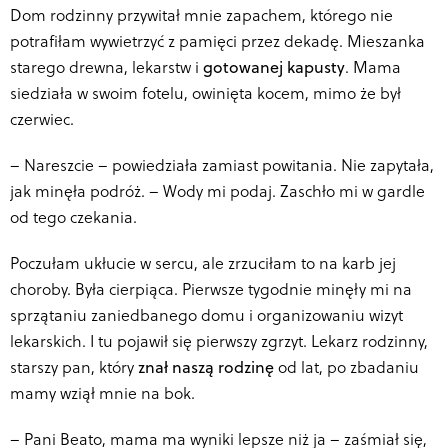
Dom rodzinny przywitał mnie zapachem, którego nie
potrafiłam wywietrzyć z pamięci przez dekadę. Mieszanka
starego drewna, lekarstw i
gotowanej kapusty
. Mama
siedziała w swoim fotelu, owinięta kocem, mimo że był
czerwiec.
–
Nareszcie – powiedziała zamiast powitania. Nie zapytała,
jak minęła podróż. – Wody mi podaj. Zaschło mi w gardle
od tego czekania.
Poczułam ukłucie w sercu, ale zrzuciłam to na karb jej
choroby. Była cierpiąca. Pierwsze tygodnie minęły mi na
sprzątaniu zaniedbanego domu i organizowaniu wizyt
lekarskich. I tu pojawił się pierwszy zgrzyt. Lekarz rodzinny,
starszy pan, który
znał naszą rodzinę
od lat, po zbadaniu
mamy wziął mnie na bok.
–
Pani Beato, mama ma wyniki lepsze niż ja – zaśmiał się,