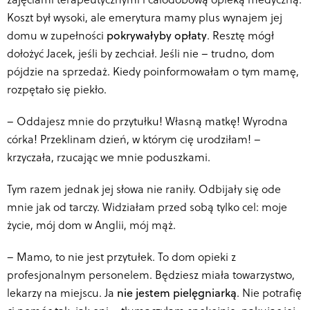
Koszt był wysoki, ale emerytura mamy plus wynajem jej
domu w zupełności
pokrywałyby opłaty
. Resztę mógł
dołożyć Jacek, jeśli by zechciał. Jeśli nie – trudno, dom
pójdzie na sprzedaż. Kiedy poinformowałam o tym mamę,
rozpętało się piekło.
–
Oddajesz mnie do przytułku! Własną matkę! Wyrodna
córka! Przeklinam dzień, w którym cię urodziłam! –
krzyczała, rzucając we mnie poduszkami.
Tym razem jednak jej słowa nie raniły. Odbijały się ode
mnie jak od tarczy. Widziałam przed sobą tylko cel: moje
życie, mój dom w Anglii, mój mąż.
–
Mamo, to nie jest przytułek. To dom opieki z
profesjonalnym personelem. Będziesz miała towarzystwo,
lekarzy na miejscu. Ja
nie jestem pielęgniarką
. Nie potrafię