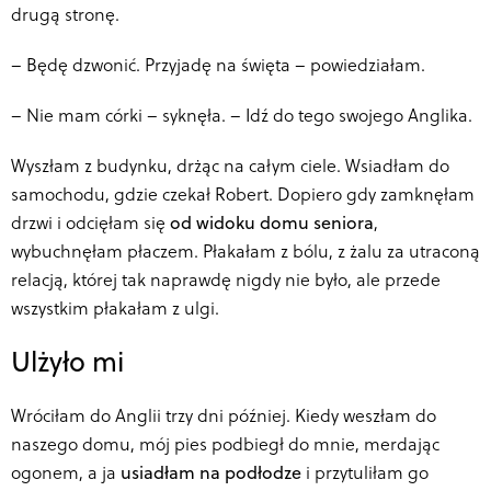
drugą stronę.
–
Będę dzwonić. Przyjadę na święta – powiedziałam.
–
Nie mam córki – syknęła. – Idź do tego swojego Anglika.
Wyszłam z budynku, drżąc na całym ciele. Wsiadłam do
samochodu, gdzie czekał Robert. Dopiero gdy zamknęłam
drzwi i odcięłam się
od widoku domu seniora
,
wybuchnęłam płaczem. Płakałam z bólu, z żalu za utraconą
relacją, której tak naprawdę nigdy nie było, ale przede
wszystkim płakałam z ulgi.
Ulżyło mi
Wróciłam do Anglii trzy dni później. Kiedy weszłam do
naszego domu, mój pies podbiegł do mnie, merdając
ogonem, a ja
usiadłam na podłodze
i przytuliłam go