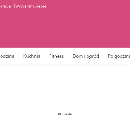
piracje
Wybieram siebie
odzina
Kuchnia
Fitness
Dom i ogród
Po godzin