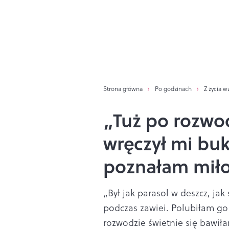
Strona główna
Po godzinach
Z życia w
„Tuż po rozwo
wręczył mi buki
poznałam miło
„Był jak parasol w deszcz, jak
podczas zawiei. Polubiłam go
rozwodzie świetnie się bawił