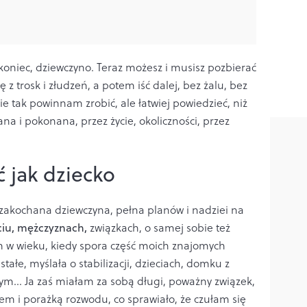
oniec, dziewczyno. Teraz możesz i musisz pozbierać
ę z trosk i złudzeń, a potem iść dalej, bez żalu, bez
nie tak powinnam zrobić, ale łatwiej powiedzieć, niż
ana i pokonana, przez życie, okoliczności, przez
 jak dziecko
zakochana dziewczyna, pełna planów i nadziei na
ciu, mężczyznach,
związkach, o samej sobie też
am w wieku, kiedy spora część moich znajomych
 stałe, myślała o stabilizacji, dzieciach, domku z
m… Ja zaś miałam za sobą długi, poważny związek,
m i porażką rozwodu, co sprawiało, że czułam się