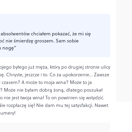
e absolwentów chciałem pokazać, że mi się
oć nie śmierdzę groszem. Sam sobie
m nogę”
ego byłego już męża, który po drugiej stronie ulicy
kę. Chryste, jeszcze i to. Co za upokorzenie… Zawsze
a z czasem? A może to moja wina? Może to ja
e? Może nie byłam dobrą żoną, dlatego poszukał
 nie jest twoja wina! To on powinien się wstydzić.
 rozpłaczę się! Nie dam mu tej satysfakcji. Nawet
 numery!