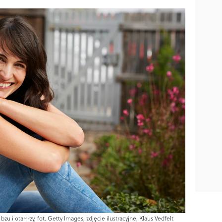
u i otarł łzy, fot. Getty Images, zdjęcie ilustracyjne, Klaus Vedfelt