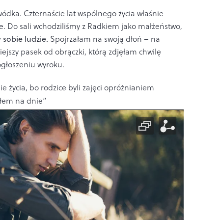
dka. Czternaście lat wspólnego życia właśnie
. Do sali wchodziliśmy z Radkiem jako małżeństwo,
sobie ludzie.
Spojrzałam na swoją dłoń – na
iejszy pasek od obrączki, którą zdjęłam chwilę
 ogłoszeniu wyroku.
e życia, bo rodzice byli zajęci opróżnianiem
yłem na dnie”