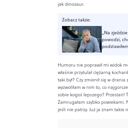
jak dinozaur.
Zobacz także:
„Na zjeździ
powodzi, ch
podstawiłe
Humoru nie poprawił mi widok moj
właśnie przytulał ciężarną kochan
taki był? Czy zmienił się w drani
wyzwoliłam w nim to, co najgorsz
sobie kogoś lepszego? Przestań! To
Zamrugałam szybko powiekami. Nie
jeśli nie patrzy. Już ja znam takie