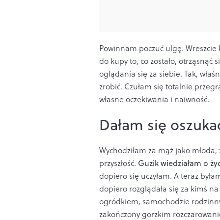
Powinnam poczuć ulgę. Wreszcie k
do kupy to, co zostało, otrząsnąć si
oglądania się za siebie. Tak, właś
zrobić. Czułam się totalnie przegr
własne oczekiwania i naiwność.
Dałam się oszukać
Wychodziłam za mąż jako młoda, 
przyszłość.
Guzik wiedziałam o ży
dopiero się uczyłam. A teraz był
dopiero rozgląda
ła się za kimś na
ogródkiem, samochodzie rodzinny
zakończony gorzkim rozczarowanie