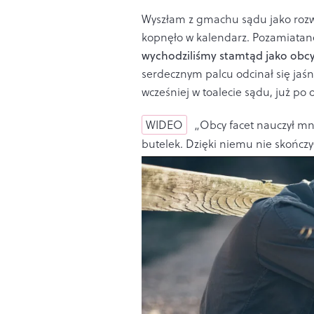
Wyszłam z gmachu sądu jako rozwó
kopnęło w kalendarz. Pozamiatane
wychodziliśmy stamtąd jako obcy 
serdecznym palcu odcinał się jaśn
wcześniej w toalecie sądu, już po
WIDEO
„Obcy facet nauczył mni
butelek. Dzięki niemu nie skończ