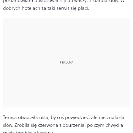
postanowiłam dostosować się do waszych standardów. W
dobrych hotelach za taki serwis się płaci.
Teresa otworzyła usta, by coś powiedzieć, ale nie znalazła
słów. Zrobiła się czerwona z oburzenia, po czym chwyciła
swoją torebkę z kanapy.