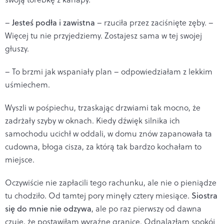
–
Jesteś podła i zawistna
– rzuciła przez zaciśnięte zęby. –
Więcej tu nie przyjedziemy. Zostajesz sama w tej swojej
głuszy.
– To brzmi jak wspaniały plan – odpowiedziałam z lekkim
uśmiechem.
Wyszli w pośpiechu, trzaskając drzwiami tak mocno, że
zadrżały szyby w oknach. Kiedy dźwięk silnika ich
samochodu ucichł w oddali, w domu znów zapanowała ta
cudowna, błoga cisza, za którą tak bardzo kochałam to
miejsce.
Oczywiście nie zapłacili tego rachunku, ale nie o pieniądze
tu chodziło. Od tamtej pory minęły cztery miesiące.
Siostra
się do mnie nie odzywa
, ale po raz pierwszy od dawna
czuję, że postawiłam wyraźne granice. Odnalazłam spokój