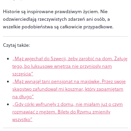
Historie są inspirowane prawdziwym życiem. Nie
odzwierciedlają rzeczywistych zdarzeń ani osób, a
wszelkie podobieństwa są całkowicie przypadkowe.
Czytaj także:
„Mąż wyjechał do Szwecji, żeby zarobić na dom. Żałuję
tego, bo luksusowe wnętrza nie przyniosły nam
szczęścia”
„Mąż wynajął tani pensjonat na majówkę. Przez swoje
skąpstwo zafundował mi koszmar, który zapamiętam
na długo”
„Gdy córki wyfrunęły z domu, nie miałam już o czym
rozmawiać z mężem. Bilety do Rzymu zmieniły
wszystko”