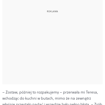
– Zostaw, później to rozpakujemy – przerwała mi Teresa,
wchodząc do kuchni w butach, mimo że na zewnątrz
właśnie przestało padać i wszędzie było pełno błota. – Zrób