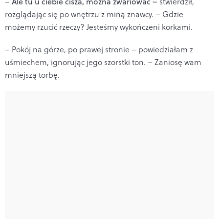
–
Ale tu u ciebie cisza, można zwariować –
stwierdził,
rozglądając się po wnętrzu z miną znawcy. – Gdzie
możemy rzucić rzeczy? Jesteśmy wykończeni korkami.
– Pokój na górze, po prawej stronie – powiedziałam z
uśmiechem, ignorując jego szorstki ton. – Zaniosę wam
mniejszą torbę.