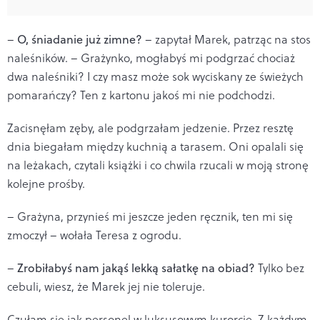
–
O, śniadanie już zimne?
– zapytał Marek, patrząc na stos
naleśników. – Grażynko, mogłabyś mi podgrzać chociaż
dwa naleśniki? I czy masz może sok wyciskany ze świeżych
pomarańczy? Ten z kartonu jakoś mi nie podchodzi.
Zacisnęłam zęby, ale podgrzałam jedzenie. Przez resztę
dnia biegałam między kuchnią a tarasem. Oni opalali się
na leżakach, czytali książki i co chwila rzucali w moją stronę
kolejne prośby.
– Grażyna, przynieś mi jeszcze jeden ręcznik, ten mi się
zmoczył – wołała Teresa z ogrodu.
–
Zrobiłabyś nam jakąś lekką sałatkę na obiad?
Tylko bez
cebuli, wiesz, że Marek jej nie toleruje.
Czułam się jak personel w luksusowym kurorcie. Z każdym