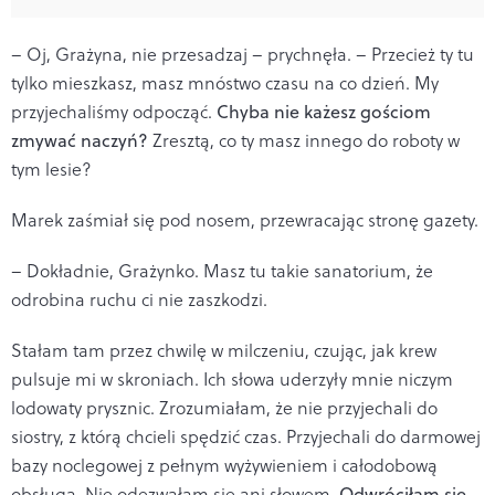
– Oj, Grażyna, nie przesadzaj – prychnęła. – Przecież ty tu
tylko mieszkasz, masz mnóstwo czasu na co dzień. My
przyjechaliśmy odpocząć.
Chyba nie każesz gościom
zmywać naczyń?
Zresztą, co ty masz innego do roboty w
tym lesie?
Marek zaśmiał się pod nosem, przewracając stronę gazety.
– Dokładnie, Grażynko. Masz tu takie sanatorium, że
odrobina ruchu ci nie zaszkodzi.
Stałam tam przez chwilę w milczeniu, czując, jak krew
pulsuje mi w skroniach. Ich słowa uderzyły mnie niczym
lodowaty prysznic. Zrozumiałam, że nie przyjechali do
siostry, z którą chcieli spędzić czas. Przyjechali do darmowej
bazy noclegowej z pełnym wyżywieniem i całodobową
obsługą. Nie odezwałam się ani słowem.
Odwróciłam się