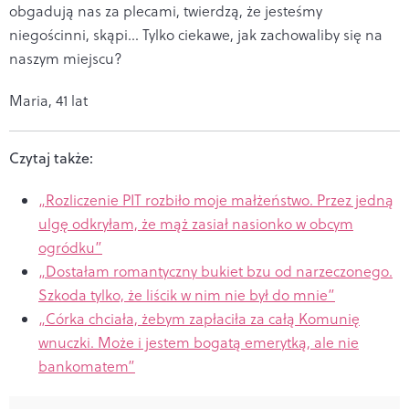
obgadują nas za plecami, twierdzą, że jesteśmy
niegościnni, skąpi… Tylko ciekawe, jak zachowaliby się na
naszym miejscu?
Maria, 41 lat
Czytaj także:
„Rozliczenie PIT rozbiło moje małżeństwo. Przez jedną
ulgę odkryłam, że mąż zasiał nasionko w obcym
ogródku”
„Dostałam romantyczny bukiet bzu od narzeczonego.
Szkoda tylko, że liścik w nim nie był do mnie”
„Córka chciała, żebym zapłaciła za całą Komunię
wnuczki. Może i jestem bogatą emerytką, ale nie
bankomatem”