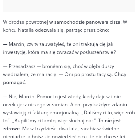
W drodze powrotnej
w samochodzie panowała cisza
. W
końcu Natalia odezwała się, patrząc przez okno:
— Marcin, czy ty zauważyłeś, że oni traktują cię jak
inwestycję, która ma się zwracać w posłuszeństwie?
— Przesadzasz — broniłem się, choć w głębi duszy
wiedziałem, że ma rację. — Oni po prostu tacy są.
Chcą
pomagać
.
— Nie, Marcin. Pomoc to jest wtedy, kiedy dajesz i nie
oczekujesz niczego w zamian. A oni przy każdym zdaniu
wystawiają ci fakturę emocjonalną. „Daliśmy ci to, więc zrób
to”. „Kupiliśmy ci tamto, więc słuchaj nas”.
To nie jest
zdrowe
. Masz trzydzieści dwa lata, zarabiasz świetne
pieniądze, a boisz się powiedzieć ojcu, że nie chcesz tej