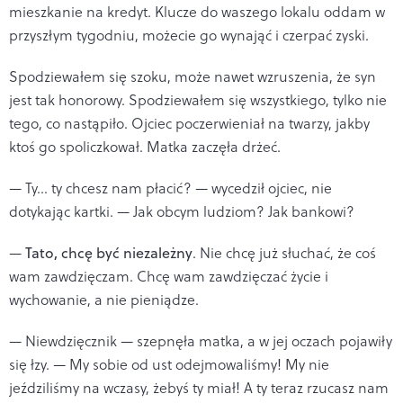
mieszkanie na kredyt. Klucze do waszego lokalu oddam w
przyszłym tygodniu, możecie go wynająć i czerpać zyski.
Spodziewałem się szoku, może nawet wzruszenia, że syn
jest tak honorowy. Spodziewałem się wszystkiego, tylko nie
tego, co nastąpiło. Ojciec poczerwieniał na twarzy, jakby
ktoś go spoliczkował. Matka zaczęła drżeć.
— Ty… ty chcesz nam płacić? — wycedził ojciec, nie
dotykając kartki. — Jak obcym ludziom? Jak bankowi?
—
Tato, chcę być niezależny
. Nie chcę już słuchać, że coś
wam zawdzięczam. Chcę wam zawdzięczać życie i
wychowanie, a nie pieniądze.
— Niewdzięcznik — szepnęła matka, a w jej oczach pojawiły
się łzy. — My sobie od ust odejmowaliśmy! My nie
jeździliśmy na wczasy, żebyś ty miał! A ty teraz rzucasz nam