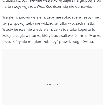
Odkładasz coś? Pewnie wszystko wydajesz na głupoty albo
na te swoje wyjazdy. Weź. Rodzicom się nie odmawia.
Wziąłem. Znowu wziąłem,
żeby nie robić sceny
, żeby mieć
święty spokój, żeby nie widzieć smutku w oczach matki.
Wtedy jeszcze nie wiedziałem, że każda taka koperta to
kolejna cegła w murze, który budowali wokół mnie. Murze,
przez który nie mogłem zobaczyć prawdziwego świata.