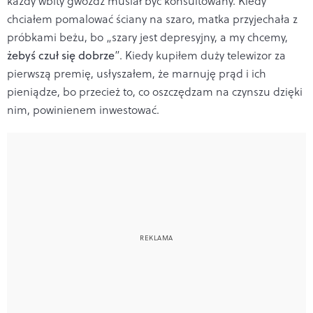
każdy wbity gwóźdź musiał być konsultowany. Kiedy
chciałem pomalować ściany na szaro, matka przyjechała z
próbkami beżu, bo „szary jest depresyjny, a my chcemy,
żebyś czuł się dobrze
”. Kiedy kupiłem duży telewizor za
pierwszą premię, usłyszałem, że marnuję prąd i ich
pieniądze, bo przecież to, co oszczędzam na czynszu dzięki
nim, powinienem inwestować.