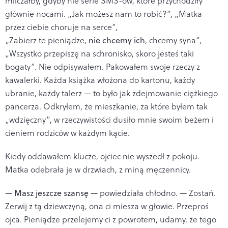
milczałby, gdyby nie serie SMS-ów, które przychodziły
głównie nocami. „Jak możesz nam to robić?”, „Matka
przez ciebie choruje na serce”,
„Zabierz te pieniądze,
nie chcemy ich
, chcemy syna”,
„Wszystko przepiszę na schronisko, skoro jesteś taki
bogaty”. Nie odpisywałem. Pakowałem swoje rzeczy z
kawalerki. Każda książka włożona do kartonu, każdy
ubranie, każdy talerz — to było jak zdejmowanie ciężkiego
pancerza. Odkryłem, że mieszkanie, za które byłem tak
„wdzięczny”, w rzeczywistości dusiło mnie swoim beżem i
cieniem rodziców w każdym kącie.
Kiedy oddawałem klucze, ojciec nie wyszedł z pokoju.
Matka odebrała je w drzwiach, z miną męczennicy.
—
Masz jeszcze szansę
— powiedziała chłodno. — Zostań.
Zerwij z tą dziewczyną, ona ci miesza w głowie. Przeproś
ojca. Pieniądze przelejemy ci z powrotem, udamy, że tego