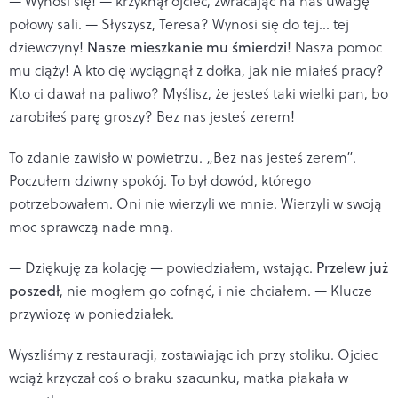
— Wynosi się! — krzyknął ojciec, zwracając na nas uwagę
połowy sali. — Słyszysz, Teresa? Wynosi się do tej… tej
dziewczyny!
Nasze mieszkanie mu śmierdzi
! Nasza pomoc
mu ciąży! A kto cię wyciągnął z dołka, jak nie miałeś pracy?
Kto ci dawał na paliwo? Myślisz, że jesteś taki wielki pan, bo
zarobiłeś parę groszy? Bez nas jesteś zerem!
To zdanie zawisło w powietrzu. „Bez nas jesteś zerem”.
Poczułem dziwny spokój. To był dowód, którego
potrzebowałem. Oni nie wierzyli we mnie. Wierzyli w swoją
moc sprawczą nade mną.
— Dziękuję za kolację — powiedziałem, wstając.
Przelew już
poszedł
, nie mogłem go cofnąć, i nie chciałem. — Klucze
przywiozę w poniedziałek.
Wyszliśmy z restauracji, zostawiając ich przy stoliku. Ojciec
wciąż krzyczał coś o braku szacunku, matka płakała w