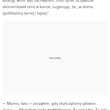
kolację, wino. Byli zachwyceni, choć ojciec oczywiście
skomentował ceny w karcie, sugerując, że „w domu
zjedlibyśmy taniej i lepiej”.
— Mamo, tato — zacząłem, gdy skończyliśmy główne
danie. —
Chciałem wam podziękować
. Za wszystko. Za lata