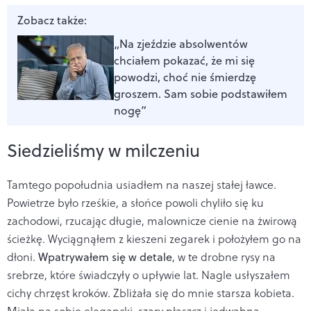
Zobacz także:
„Na zjeździe absolwentów
chciałem pokazać, że mi się
powodzi, choć nie śmierdzę
groszem. Sam sobie podstawiłem
nogę”
Siedzieliśmy w milczeniu
Tamtego popołudnia usiadłem na naszej stałej ławce.
Powietrze było rześkie, a słońce powoli chyliło się ku
zachodowi, rzucając długie, malownicze cienie na żwirową
ścieżkę. Wyciągnąłem z kieszeni zegarek i położyłem go na
dłoni.
Wpatrywałem się w detale
, w te drobne rysy na
srebrze, które świadczyły o upływie lat. Nagle usłyszałem
cichy chrzęst kroków. Zbliżała się do mnie starsza kobieta.
Miała na sobie elegancki, szary płaszcz i jedwabną