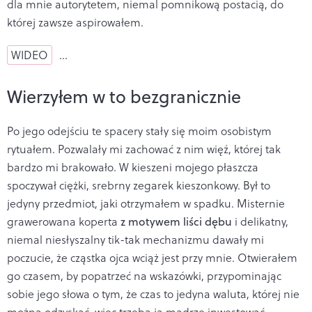
dla mnie autorytetem, niemal pomnikową postacią, do
której zawsze aspirowałem.
WIDEO
…
Wierzyłem w to bezgranicznie
Po jego odejściu te spacery stały się moim osobistym
rytuałem. Pozwalały mi zachować z nim więź, której tak
bardzo mi brakowało. W kieszeni mojego płaszcza
spoczywał ciężki, srebrny zegarek kieszonkowy. Był to
jedyny przedmiot, jaki otrzymałem w spadku. Misternie
grawerowana koperta
z motywem liści dębu
i delikatny,
niemal niesłyszalny tik-tak mechanizmu dawały mi
poczucie, że cząstka ojca wciąż jest przy mnie. Otwierałem
go czasem, by popatrzeć na wskazówki, przypominając
sobie jego słowa o tym, że czas to jedyna waluta, której nie
można odzyskać, więc trzeba ją mądrze inwestować.