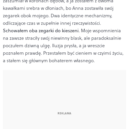
zaszumiał w koronach dębów, a ja zostałem z dwoma
kawałkami srebra w dłoniach, bo Anna zostawiła swój
zegarek obok mojego. Dwa identyczne mechanizmy,
odliczające czas w zupełnie innej rzeczywistości.
Schowałem oba zegarki do kieszeni
. Moje wspomnienia
na zawsze straciły swój niewinny blask, ale paradoksalnie
poczułem dziwną ulgę. Iluzja prysła, a ja wreszcie
poznałem prawdę. Przestałem być cieniem w czyimś życiu,
a stałem się głównym bohaterem własnego.