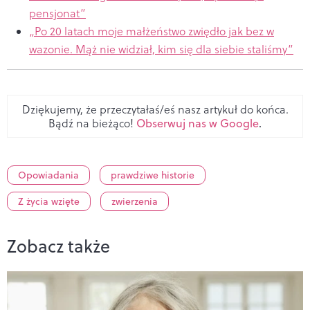
pensjonat”
„Po 20 latach moje małżeństwo zwiędło jak bez w
wazonie. Mąż nie widział, kim się dla siebie staliśmy”
Dziękujemy, że przeczytałaś/eś nasz artykuł do końca.
Bądź na bieżąco!
Obserwuj nas w Google
.
Opowiadania
prawdziwe historie
Z życia wzięte
zwierzenia
Zobacz także