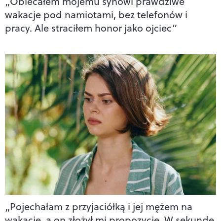
„Obiecałem mojemu synowi prawdziwe
wakacje pod namiotami, bez telefonów i
pracy. Ale straciłem honor jako ojciec”
„Pojechałam z przyjaciółką i jej mężem na
wakacje, a on złożył mi propozycję. W sekundę