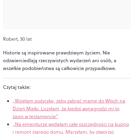
Robert, 30 lat
Historie są inspirowane prawdziwym życiem. Nie
odzwierciedlają rzeczywistych wydarzeń ani osób, a
wszelkie podobieństwa są całkowicie przypadkowe.
Czytaj także:
„Wzięłam pożyczkę, żeby zabrać mamę do Włoch na
Dzień Matki. Liczyłam, że kiedyś wynagrodzi mi to
zapis w testamencie”
„Na emeryturze wydałam całe oszczędności na kupno
i remont starego domu. Marzyłam, by otworzyć