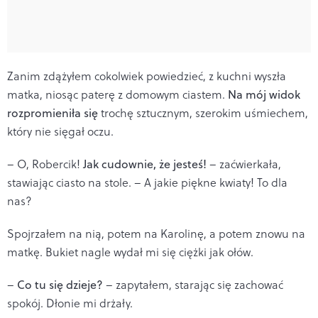
Zanim zdążyłem cokolwiek powiedzieć, z kuchni wyszła
matka, niosąc paterę z domowym ciastem.
Na mój widok
rozpromieniła się
trochę sztucznym, szerokim uśmiechem,
który nie sięgał oczu.
– O, Robercik!
Jak cudownie, że jesteś!
– zaćwierkała,
stawiając ciasto na stole. – A jakie piękne kwiaty! To dla
nas?
Spojrzałem na nią, potem na Karolinę, a potem znowu na
matkę. Bukiet nagle wydał mi się ciężki jak ołów.
–
Co tu się dzieje?
– zapytałem, starając się zachować
spokój. Dłonie mi drżały.