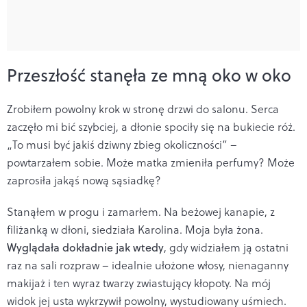
Przeszłość stanęła ze mną oko w oko
Zrobiłem powolny krok w stronę drzwi do salonu. Serca
zaczęło mi bić szybciej, a dłonie spociły się na bukiecie róż.
„To musi być jakiś dziwny zbieg okoliczności” –
powtarzałem sobie. Może matka zmieniła perfumy? Może
zaprosiła jakąś nową sąsiadkę?
Stanąłem w progu i zamarłem. Na beżowej kanapie, z
filiżanką w dłoni, siedziała Karolina. Moja była żona.
Wyglądała dokładnie jak wtedy
, gdy widziałem ją ostatni
raz na sali rozpraw – idealnie ułożone włosy, nienaganny
makijaż i ten wyraz twarzy zwiastujący kłopoty. Na mój
widok jej usta wykrzywił powolny, wystudiowany uśmiech.