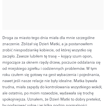
Droga za miasto tego dnia miała dla mnie szczególne
znaczenie. Zbliżał się Dzień Matki, a ja postanowiłem
zrobić niespodziankę kobiecie, od której wszystko się
zaczęło. Zawsze lubiłem tę trasę – kojący szum opon,
migoczące za oknem rzędy drzew, poczucie oddalania się
od miejskiego zgiełku i codziennych problemów. W tym
roku czułem się gotowy na gest wybaczenia i pojednania,
nawet jeśli nasze relacje nie były idealne. Matka bywała
trudna, miała zapędy do kontrolowania wszystkiego wokół,
ale ostatnio, po moim rozwodzie, wydawała się trochę
spokojniejsza. Uznałem, że Dzień Matki to dobry pretekst,
by podarować sobie i jej kilka godzin normalności.