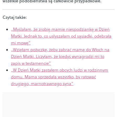
wszelkie podobieństwa są całkowicie przypadkowe.
Czytaj także:
„Myślałam, że zrobię mamie niespodziankę w Dzień
Matki. Jednak to, co usłyszałam od sąsiadki, odebrała
mi mowę”
„Wzięłam pożyczkę, żeby zabrać mamę do Włoch na
Dzień Matki. Liczyłam, że kiedyś wynagrodzi mi to
zapis w testamencie”
„W Dzień Matki zastałem obcych ludzi w rodzinnym
domu. Mama sprzedała wszystko, by ratować
drugiego, marnotrawnego syna”