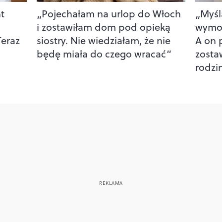
t
„Pojechałam na urlop do Włoch
„Myśl
i zostawiłam dom pod opieką
wymod
Teraz
siostry. Nie wiedziałam, że nie
A on p
będę miała do czego wracać”
zostaw
rodzi