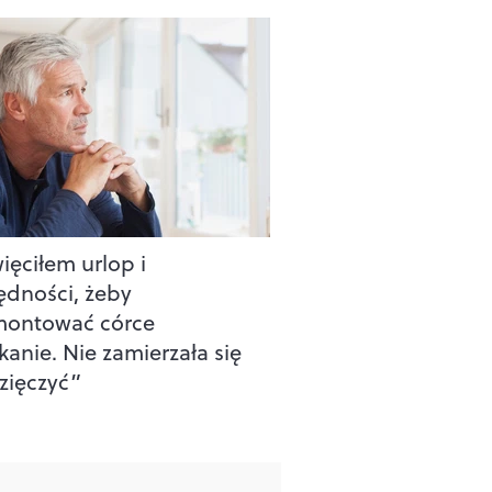
ięciłem urlop i
ędności, żeby
montować córce
kanie. Nie zamierzała się
ięczyć”