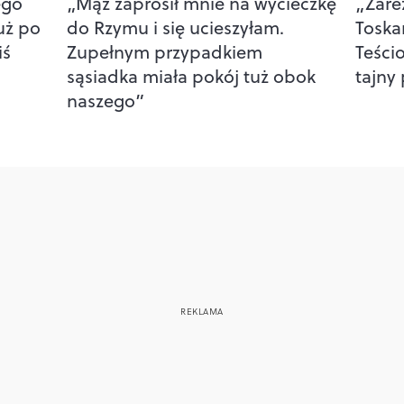
ego
„Mąż zaprosił mnie na wycieczkę
„Zare
Już po
do Rzymu i się ucieszyłam.
Toska
iś
Zupełnym przypadkiem
Teścio
sąsiadka miała pokój tuż obok
tajny
naszego”