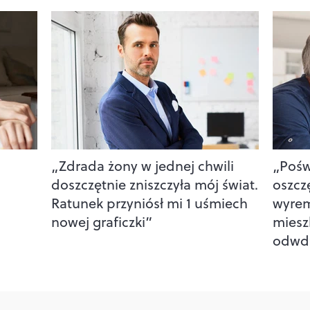
„Zdrada żony w jednej chwili
„Pośw
doszczętnie zniszczyła mój świat.
oszcz
Ratunek przyniósł mi 1 uśmiech
wyre
nowej graficzki”
miesz
odwdz