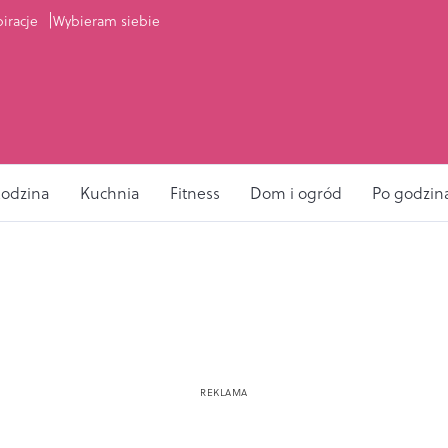
piracje
Wybieram siebie
odzina
Kuchnia
Fitness
Dom i ogród
Po godzin