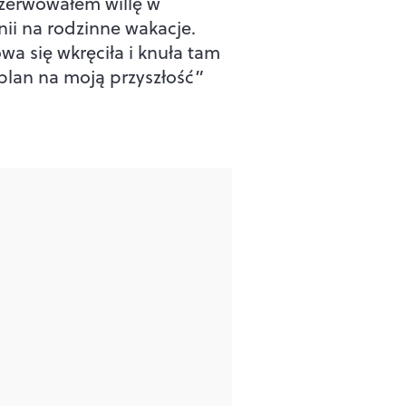
zerwowałem willę w
nii na rodzinne wakacje.
wa się wkręciła i knuła tam
 plan na moją przyszłość”