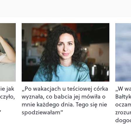
ie jak
„Po wakacjach u teściowej córka
„W wa
czyło,
wyznała, co babcia jej mówiła o
Bałty
mnie każdego dnia. Tego się nie
oczam
”
spodziewałam”
zrozu
dogo