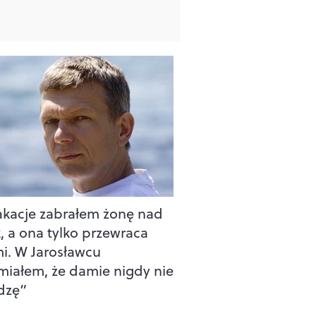
kacje zabrałem żonę nad
k, a ona tylko przewraca
i. W Jarosławcu
miałem, że damie nigdy nie
dzę”