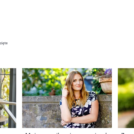
zięte