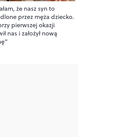
ałam, że nasz syn to
lone przez męża dziecko.
rzy pierwszej okazji
ił nas i założył nową
nę”