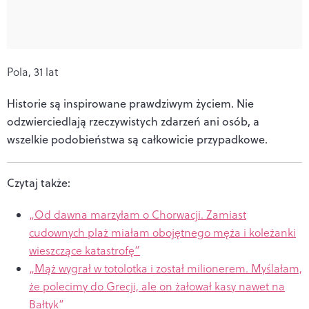
Pola, 31 lat
Historie są inspirowane prawdziwym życiem. Nie
odzwierciedlają rzeczywistych zdarzeń ani osób, a
wszelkie podobieństwa są całkowicie przypadkowe.
Czytaj także:
„Od dawna marzyłam o Chorwacji. Zamiast
cudownych plaż miałam obojętnego męża i koleżanki
wieszczące katastrofę”
„Mąż wygrał w totolotka i został milionerem. Myślałam,
że polecimy do Grecji, ale on żałował kasy nawet na
Bałtyk”