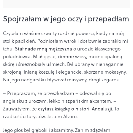
Spojrzałam w jego oczy i przepadłam
Czytałam właśnie czwarty rozdział powieści, kiedy na mój
stolik padł cień. Podniosłam wzrok i dosłownie zabrakło mi
tchu.
Stał nade mną mężczyzna
o urodzie klasycznego
południowca. Miał gęste, ciemne włosy, mocno opaloną
skórę i śnieżnobiały uśmiech. Był ubrany w nienagannie
skrojoną, lnianą koszulę i eleganckie, skórzane mokasyny.
Na jego nadgarstku błyszczał masywny, drogi zegarek.
– Przepraszam, że przeszkadzam – odezwał się po
angielsku z uroczym, lekko hiszpańskim akcentem. –
Zauważyłem, że
czytasz książkę o historii Andaluzji
. To
rzadkość u turystów. Jestem Alvaro.
Jego głos był głęboki i aksamitny. Zanim zdążyłam