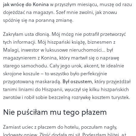
jak wrócę do Konina
w przyszłym miesiącu, muszę od razu
dojeżdżać na magazyn. Szef mnie zwolni, jak znowu
spóźnię się na poranną zmianę.
Zakryłam usta dłonią. Mój mózg nie potrafił przetworzyć
tych informacji. Mój hiszpański książę, biznesmen z
Malagi, inwestor w luksusowe nieruchomości... był
magazynierem z Konina, który martwił się o naprawę
starego samochodu. Cały jego urok, akcent, te idealnie
skrojone koszule – to wszystko było perfekcyjnie
przygotowaną maskaradą.
Był oszustem
, który przyjeżdżał
tanimi liniami do Hiszpanii, wyuczył się kilku hiszpańskich
zwrotów i robił sobie bezczelną rozrywkę kosztem turystek.
Nie puściłam mu tego płazem
Zamiast uciec z płaczem do hotelu, poczułam nagły,
lodowaty gniew. Złość dodała mi sił. Podeszłam bliżej, aż