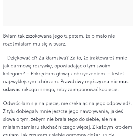
Byłam tak zszokowana jego tupetem, że o mało nie
roześmiałam mu się w twarz.
– Dziękować ci? Za kłamstwa? Za to, że traktowałeś mnie
jak darmową rozrywkę, opowiadając o tym swoim
kolegom? – Pokręciłam głową z obrzydzeniem. – Jesteś
najzwyklejszym tchórzem.
Prawdziwy mężczyzna nie musi
udawać
nikogo innego, żeby zaimponować kobiecie.
Odwróciłam się na pięcie, nie czekając na jego odpowiedź.
Z tyłu dobiegały mnie jeszcze jego nawoływania, jakieś
słowa o tym, żebym nie brała tego do siebie, ale nie
miałam zamiaru słuchać niczego więcej. Z każdym krokiem
czułam, jak zrzucam z siebie ogromny ciężar ułudy.