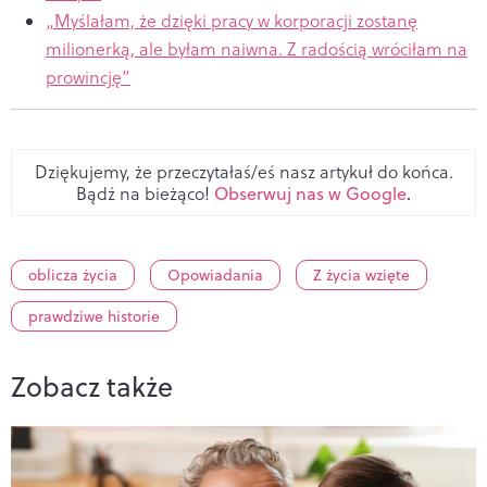
„Myślałam, że dzięki pracy w korporacji zostanę
milionerką, ale byłam naiwna. Z radością wróciłam na
prowincję”
Dziękujemy, że przeczytałaś/eś nasz artykuł do końca.
Bądź na bieżąco!
Obserwuj nas w Google
.
oblicza życia
Opowiadania
Z życia wzięte
prawdziwe historie
Zobacz także