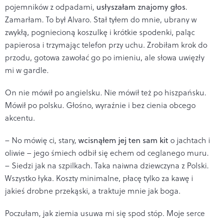
pojemników z odpadami,
usłyszałam znajomy głos
.
Zamarłam. To był Alvaro. Stał tyłem do mnie, ubrany w
zwykłą, pogniecioną koszulkę i krótkie spodenki, paląc
papierosa i trzymając telefon przy uchu. Zrobiłam krok do
przodu, gotowa zawołać go po imieniu, ale słowa uwięzły
mi w gardle.
On nie mówił po angielsku. Nie mówił też po hiszpańsku.
Mówił po polsku. Głośno, wyraźnie i bez cienia obcego
akcentu.
– No mówię ci, stary,
wcisnąłem jej ten sam kit
o jachtach i
oliwie – jego śmiech odbił się echem od ceglanego muru.
– Siedzi jak na szpilkach. Taka naiwna dziewczyna z Polski.
Wszystko łyka. Koszty minimalne, płacę tylko za kawę i
jakieś drobne przekąski, a traktuje mnie jak boga.
Poczułam, jak ziemia usuwa mi się spod stóp. Moje serce