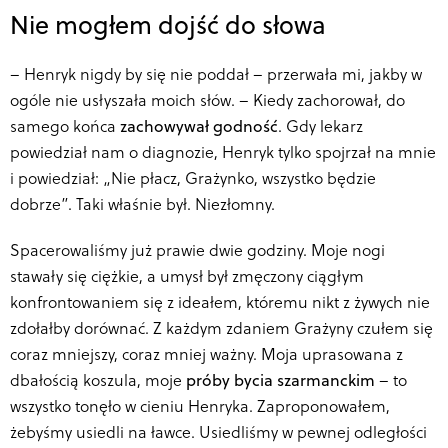
Nie mogłem dojść do słowa
–
Henryk nigdy by się nie poddał – przerwała mi, jakby w
ogóle nie usłyszała moich słów. – Kiedy zachorował, do
samego końca
zachowywał godność
. Gdy lekarz
powiedział nam o diagnozie, Henryk tylko spojrzał na mnie
i powiedział: „Nie płacz, Grażynko, wszystko będzie
dobrze”. Taki właśnie był. Niezłomny.
Spacerowaliśmy już prawie dwie godziny. Moje nogi
stawały się ciężkie, a umysł był zmęczony ciągłym
konfrontowaniem się z ideałem, któremu nikt z żywych nie
zdołałby dorównać. Z każdym zdaniem Grażyny czułem się
coraz mniejszy, coraz mniej ważny. Moja uprasowana z
dbałością koszula, moje
próby bycia szarmanckim
– to
wszystko tonęło w cieniu Henryka.
Zaproponowałem,
żebyśmy usiedli na ławce. Usiedliśmy w pewnej odległości