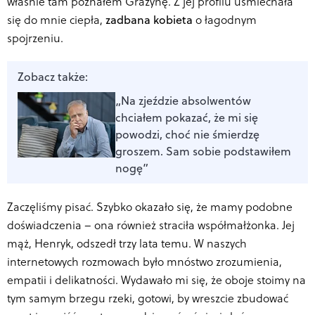
właśnie tam poznałem Grażynę. Z jej profilu uśmiechała
się do mnie ciepła,
zadbana kobieta
o łagodnym
spojrzeniu.
Zobacz także:
„Na zjeździe absolwentów
chciałem pokazać, że mi się
powodzi, choć nie śmierdzę
groszem. Sam sobie podstawiłem
nogę”
Zaczęliśmy pisać. Szybko okazało się, że mamy podobne
doświadczenia – ona również straciła współmałżonka. Jej
mąż, Henryk, odszedł trzy lata temu. W naszych
internetowych rozmowach było mnóstwo zrozumienia,
empatii i delikatności. Wydawało mi się, że oboje stoimy na
tym samym brzegu rzeki, gotowi, by wreszcie zbudować