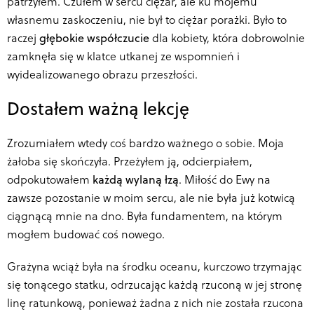
patrzyłem. Czułem w sercu ciężar, ale ku mojemu
własnemu zaskoczeniu, nie był to ciężar porażki. Było to
raczej
głębokie współczucie
dla kobiety, która dobrowolnie
zamknęła się w klatce utkanej ze wspomnień i
wyidealizowanego obrazu przeszłości.
Dostałem ważną lekcję
Zrozumiałem wtedy coś bardzo ważnego o sobie. Moja
żałoba się skończyła. Przeżyłem ją, odcierpiałem,
odpokutowałem
każdą wylaną łzą
. Miłość do Ewy na
zawsze pozostanie w moim sercu, ale nie była już kotwicą
ciągnącą mnie na dno. Była fundamentem, na którym
mogłem budować coś nowego.
Grażyna wciąż była na środku oceanu, kurczowo trzymając
się tonącego statku, odrzucając każdą rzuconą w jej stronę
linę ratunkową, ponieważ żadna z nich nie została rzucona