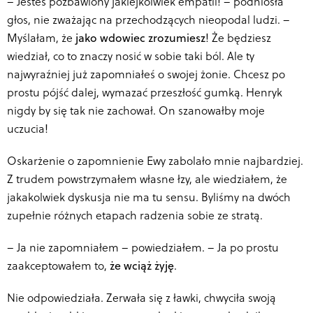
–
Jesteś pozbawiony jakiejkolwiek empatii! – podniosła
głos, nie zważając na przechodzących nieopodal ludzi. –
Myślałam, że
jako wdowiec zrozumiesz
! Że będziesz
wiedział, co to znaczy nosić w sobie taki ból. Ale ty
najwyraźniej już zapomniałeś o swojej żonie. Chcesz po
prostu pójść dalej, wymazać przeszłość gumką. Henryk
nigdy by się tak nie zachował. On szanowałby moje
uczucia!
Oskarżenie o zapomnienie Ewy zabolało mnie najbardziej.
Z trudem powstrzymałem własne łzy, ale wiedziałem, że
jakakolwiek dyskusja nie ma tu sensu. Byliśmy na dwóch
zupełnie różnych etapach radzenia sobie ze stratą.
–
Ja nie zapomniałem – powiedziałem. – Ja po prostu
zaakceptowałem to,
że wciąż żyję
.
Nie odpowiedziała. Zerwała się z ławki, chwyciła swoją