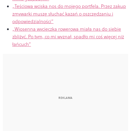
„
Teściowa wciska nos do mojego portfela. Przez zakup
zmywarki muszę słuchać kazań o oszczędzaniu i
odpowiedzialności”
„
Wiosenna wycieczka rowerowa miała nas do siebie
zbliżyć. Po tym, co mi wyznał, spadło mi coś więcej niż
łańcuch”