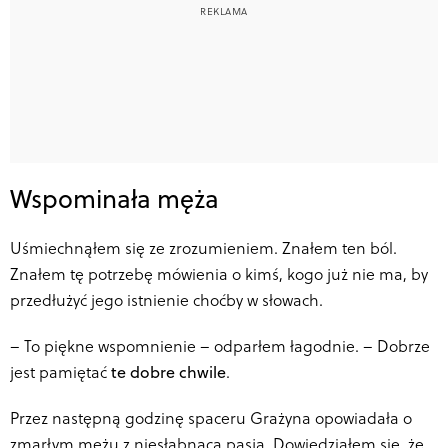
Wspominała męża
Uśmiechnąłem się ze zrozumieniem. Znałem ten ból.
Znałem tę potrzebę mówienia o kimś, kogo już nie ma, by
przedłużyć jego istnienie choćby w słowach.
–
To piękne wspomnienie – odparłem łagodnie. – Dobrze
jest pamiętać
te dobre chwile
.
Przez następną godzinę spaceru Grażyna opowiadała o
zmarłym mężu z niesłabnącą pasją. Dowiedziałem się, że