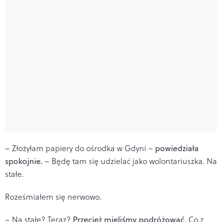
– Złożyłam papiery do ośrodka w Gdyni –
powiedziała
spokojnie.
– Będę tam się udzielać jako wolontariuszka. Na
stałe.
Roześmiałem się nerwowo.
– Na stałe? Teraz?
Przecież mieliśmy podróżować.
Co z