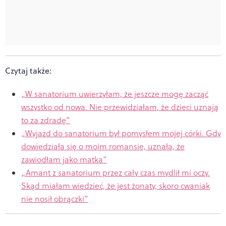
Czytaj także:
„W sanatorium uwierzyłam, że jeszcze mogę zacząć
wszystko od nowa. Nie przewidziałam, że dzieci uznają
to za zdradę”
„Wyjazd do sanatorium był pomysłem mojej córki. Gdy
dowiedziała się o moim romansie, uznała, że
zawiodłam jako matka”
„Amant z sanatorium przez cały czas mydlił mi oczy.
Skąd miałam wiedzieć, że jest żonaty, skoro cwaniak
nie nosił obrączki”