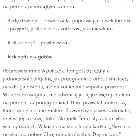
na peron z przeciągłym szumem.
– Będę dzwonić – powiedziała, poprawiając pasek torebki.
– I przyjedź, jeśli zechcesz zobaczyć, jak mieszkam.
– Jeśli zechcę? – powtórzyłem.
–
Jeśli będziesz gotów.
Pocałowała mnie w policzek. Ten gest był czuły, a
jednocześnie oficjalny, jak pożegnanie z kimś, z kim łączy
nas długa historia, ale niekoniecznie wspólna przyszłość.
Wsiadła do wagonu, nie odwracając się już więcej. Stałem
na peronie, aż pociąg zniknął. Dom przywitał mnie ciszą,
której wcześniej nie znałem. Zawsze było jakieś radio w tle,
szelest jej kroków, stukot filiżanek. Teraz słyszałem tylko
własny oddech. W kuchni na stole leżała kartka. „Nie chcę
uciekać od ciebie. Chcę odnaleźć siebie. Daj mi czas.”