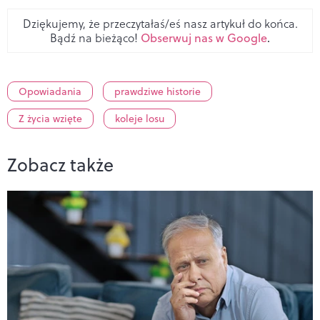
Dziękujemy, że przeczytałaś/eś nasz artykuł do końca.
Bądź na bieżąco!
Obserwuj nas w Google
.
Opowiadania
prawdziwe historie
Z życia wzięte
koleje losu
Zobacz także