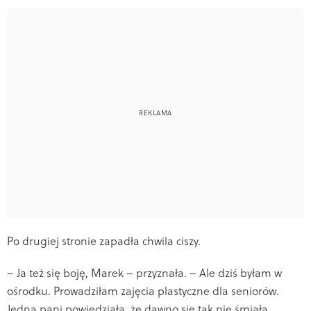
Po drugiej stronie zapadła chwila ciszy.
– Ja też się boję, Marek – przyznała. – Ale dziś byłam w
ośrodku. Prowadziłam zajęcia plastyczne dla seniorów.
Jedna pani powiedziała, że dawno się tak nie śmiała.