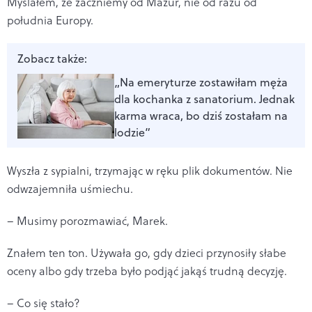
Myślałem, że zaczniemy od Mazur, nie od razu od
południa Europy.
Zobacz także:
„Na emeryturze zostawiłam męża
dla kochanka z sanatorium. Jednak
karma wraca, bo dziś zostałam na
lodzie”
Wyszła z sypialni, trzymając w ręku plik dokumentów. Nie
odwzajemniła uśmiechu.
– Musimy porozmawiać, Marek.
Znałem ten ton. Używała go, gdy dzieci przynosiły słabe
oceny albo gdy trzeba było podjąć jakąś trudną decyzję.
– Co się stało?