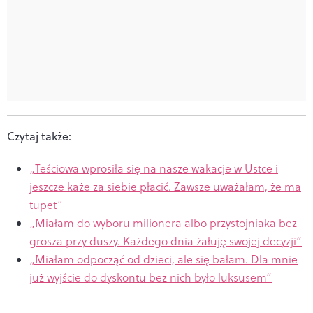
Czytaj także:
„Teściowa wprosiła się na nasze wakacje w Ustce i
jeszcze każe za siebie płacić. Zawsze uważałam, że ma
tupet”
„Miałam do wyboru milionera albo przystojniaka bez
grosza przy duszy. Każdego dnia żałuję swojej decyzji”
„Miałam odpocząć od dzieci, ale się bałam. Dla mnie
już wyjście do dyskontu bez nich było luksusem”