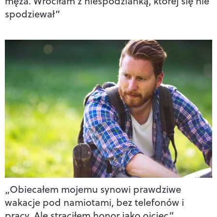
męża. Wróciłam z niespodzianką, której się nie
spodziewał”
„Obiecałem mojemu synowi prawdziwe
wakacje pod namiotami, bez telefonów i
pracy. Ale straciłem honor jako ojciec”