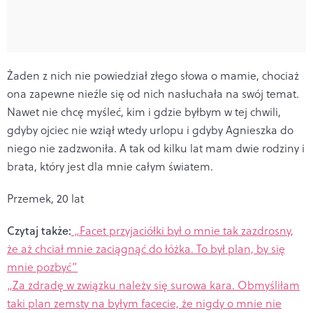
Żaden z nich nie powiedział złego słowa o mamie, chociaż
ona zapewne nieźle się od nich nasłuchała na swój temat.
Nawet nie chcę myśleć, kim i gdzie byłbym w tej chwili,
gdyby ojciec nie wziął wtedy urlopu i gdyby Agnieszka do
niego nie zadzwoniła. A tak od kilku lat mam dwie rodziny i
brata, który jest dla mnie całym światem.
Przemek, 20 lat
Czytaj także:
„Facet przyjaciółki był o mnie tak zazdrosny,
że aż chciał mnie zaciągnąć do łóżka. To był plan, by się
mnie pozbyć”
„Za zdradę w związku należy się surowa kara. Obmyśliłam
taki plan zemsty na byłym facecie, że nigdy o mnie nie