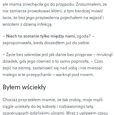
ale
mama zniechęciła go do przyjazdu. Zrozumiałem, że
nie zamierza prowokować kłótni, a tym bardziej mówić
tacie, że bez jego przyzwolenia pojechałem na wyjazd i
wróciłem z dziwną infekcją.
–
Niech to zostanie tylko między nami
, zgoda? –
zaproponowała, kiedy doszedłem już do siebie.
– Życie bez sekretów jest jak danie bez przypraw – mruknął
dziadek, gdy jego również o to samo poprosiła. – Czas
zejść na ziemię, zastanowić się nad sobą i nie mieszać
małego w te przepychanki – warknął pod nosem.
Byłem wściekły
Chociaż przyrzekłem mamie, że tak zrobię, moje myśli
ciągle uciekały do tej kobiety i rozbawionego taty,
spacerujących gdańskimi ulicami. Wraz z upływem czasu