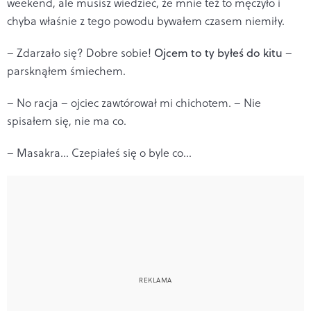
weekend, ale musisz wiedzieć, że mnie też to męczyło i
chyba właśnie z tego powodu bywałem czasem niemiły.
– Zdarzało się? Dobre sobie!
Ojcem to ty byłeś do kitu
–
parsknąłem śmiechem.
– No racja – ojciec zawtórował mi chichotem. – Nie
spisałem się, nie ma co.
– Masakra… Czepiałeś się o byle co…