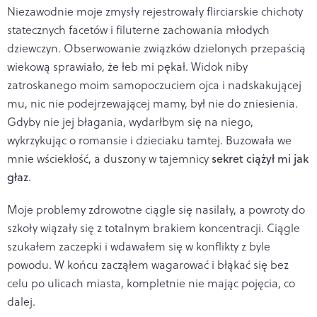
Niezawodnie moje zmysły rejestrowały flirciarskie chichoty
statecznych facetów i filuterne zachowania młodych
dziewczyn. Obserwowanie związków dzielonych przepaścią
wiekową sprawiało, że łeb mi pękał. Widok niby
zatroskanego moim samopoczuciem ojca i nadskakującej
mu, nic nie podejrzewającej mamy, był nie do zniesienia.
Gdyby nie jej błagania, wydarłbym się na niego,
wykrzykując o romansie i dzieciaku tamtej. Buzowała we
mnie wściekłość, a duszony w tajemnicy
sekret ciążył mi jak
głaz
.
Moje problemy zdrowotne ciągle się nasilały, a powroty do
szkoły wiązały się z totalnym brakiem koncentracji. Ciągle
szukałem zaczepki i wdawałem się w konflikty z byle
powodu. W końcu zacząłem wagarować i błąkać się bez
celu po ulicach miasta, kompletnie nie mając pojęcia, co
dalej.