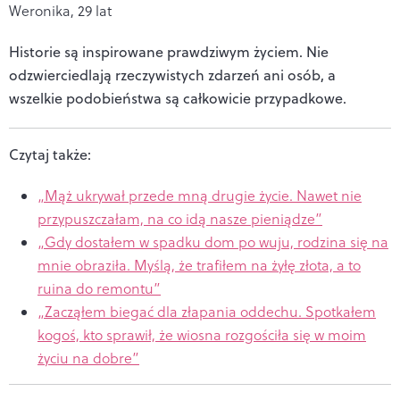
Weronika, 29 lat
Historie są inspirowane prawdziwym życiem. Nie
odzwierciedlają rzeczywistych zdarzeń ani osób, a
wszelkie podobieństwa są całkowicie przypadkowe.
Czytaj także:
„Mąż ukrywał przede mną drugie życie. Nawet nie
przypuszczałam, na co idą nasze pieniądze”
„Gdy dostałem w spadku dom po wuju, rodzina się na
mnie obraziła. Myślą, że trafiłem na żyłę złota, a to
ruina do remontu”
„Zacząłem biegać dla złapania oddechu. Spotkałem
kogoś, kto sprawił, że wiosna rozgościła się w moim
życiu na dobre”