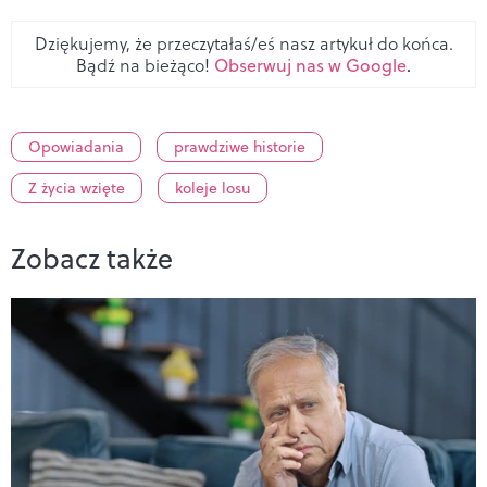
Dziękujemy, że przeczytałaś/eś nasz artykuł do końca.
Bądź na bieżąco!
Obserwuj nas w Google
.
Opowiadania
prawdziwe historie
Z życia wzięte
koleje losu
Zobacz także