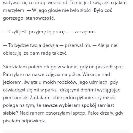
widywać cię co drugi weekend. To nie jest związek, o jakim
marzyłem. — W jego głosie nie było złości.
Było coś
gorszego: stanowczość
.
— Czyli jeśli przyjmę tę pracę… — zaczęłam.
— To będzie twoja decyzja — przerwał mi. — Ale ja nie
obiecuję, że dam radę tak żyć.
Siedziałam potem długo w salonie, gdy on poszedł spać.
Patrzyłam na nasze zdjęcia na półce. Wakacje nad
jeziorem, święta u moich rodziców, jego uśmiech, gdy
oświadczył się mi w parku, drżącymi dłońmi wyciągając
pierścionek. Zadałam sobie jedno pytanie: czy miłość
polega na tym, że
zawsze wybieram spokój zamiast
siebie
? Nad ranem otworzyłam laptop. Palce drżały, gdy
pisałam odpowiedź.