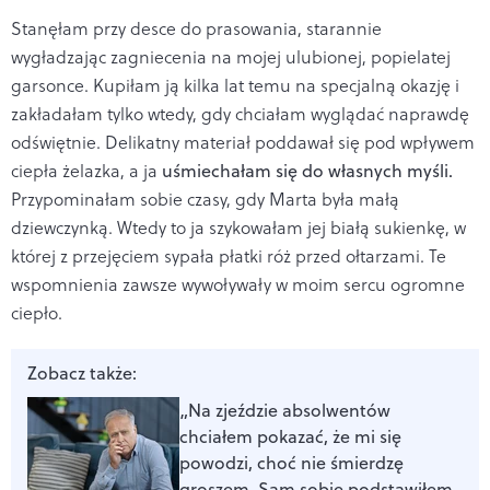
Stanęłam przy desce do prasowania, starannie
wygładzając zagniecenia na mojej ulubionej, popielatej
garsonce. Kupiłam ją kilka lat temu na specjalną okazję i
zakładałam tylko wtedy, gdy chciałam wyglądać naprawdę
odświętnie. Delikatny materiał poddawał się pod wpływem
ciepła żelazka, a ja
uśmiechałam się do własnych myśli.
Przypominałam sobie czasy, gdy Marta była małą
dziewczynką. Wtedy to ja szykowałam jej białą sukienkę, w
której z przejęciem sypała płatki róż przed ołtarzami. Te
wspomnienia zawsze wywoływały w moim sercu ogromne
ciepło.
Zobacz także:
„Na zjeździe absolwentów
chciałem pokazać, że mi się
powodzi, choć nie śmierdzę
groszem. Sam sobie podstawiłem