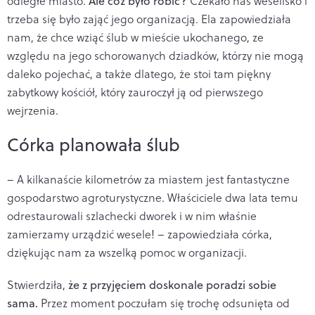
odległe miasto.
Ale cóż było robić?
Czekało nas weselisko i
trzeba się było zająć jego organizacją. Ela zapowiedziała
nam, że chce wziąć ślub w mieście ukochanego, ze
względu na jego schorowanych dziadków, którzy nie mogą
daleko pojechać, a także dlatego, że stoi tam piękny
zabytkowy kościół, który zauroczył ją od pierwszego
wejrzenia.
Córka planowała ślub
– A kilkanaście kilometrów za miastem jest fantastyczne
gospodarstwo agroturystyczne. Właściciele dwa lata temu
odrestaurowali szlachecki dworek i w nim właśnie
zamierzamy urządzić wesele! – zapowiedziała córka,
dziękując nam za wszelką pomoc w organizacji.
Stwierdziła,
że z przyjęciem doskonale poradzi sobie
sama.
Przez moment poczułam się trochę odsunięta od