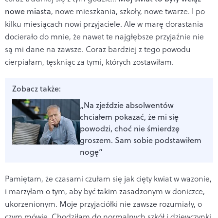
nowe miasta
, nowe mieszkania, szkoły, nowe twarze. I po
kilku miesiącach nowi przyjaciele. Ale w marę dorastania
docierało do mnie, że nawet te najgłębsze przyjaźnie nie
są mi dane na zawsze. Coraz bardziej z tego powodu
cierpiałam, tęskniąc za tymi, których zostawiłam.
Zobacz także:
„Na zjeździe absolwentów
chciałem pokazać, że mi się
powodzi, choć nie śmierdzę
groszem. Sam sobie podstawiłem
nogę”
Pamiętam, że czasami czułam się jak cięty kwiat w wazonie,
i marzyłam o tym, aby być takim zasadzonym w doniczce,
ukorzenionym. Moje przyjaciółki nie zawsze rozumiały, o
czym mówię. Chodziłam do normalnych szkół i dziewczynki