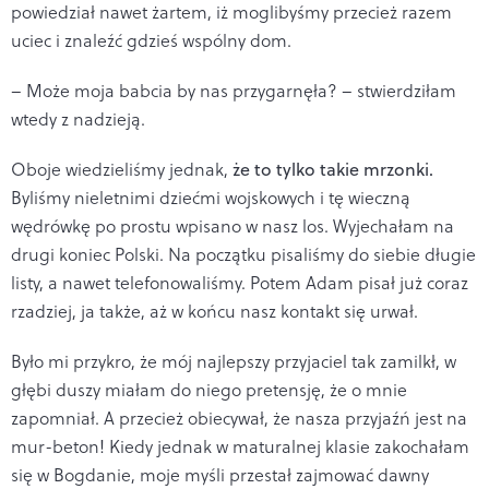
powiedział nawet żartem, iż moglibyśmy przecież razem
uciec i znaleźć gdzieś wspólny dom.
– Może moja babcia by nas przygarnęła? – stwierdziłam
wtedy z nadzieją.
Oboje wiedzieliśmy jednak,
że to tylko takie mrzonki.
Byliśmy nieletnimi dziećmi wojskowych i tę wieczną
wędrówkę po prostu wpisano w nasz los. Wyjechałam na
drugi koniec Polski. Na początku pisaliśmy do siebie długie
listy, a nawet telefonowaliśmy. Potem Adam pisał już coraz
rzadziej, ja także, aż w końcu nasz kontakt się urwał.
Było mi przykro, że mój najlepszy przyjaciel tak zamilkł, w
głębi duszy miałam do niego pretensję, że o mnie
zapomniał. A przecież obiecywał, że nasza przyjaźń jest na
mur-beton! Kiedy jednak w maturalnej klasie zakochałam
się w Bogdanie, moje myśli przestał zajmować dawny