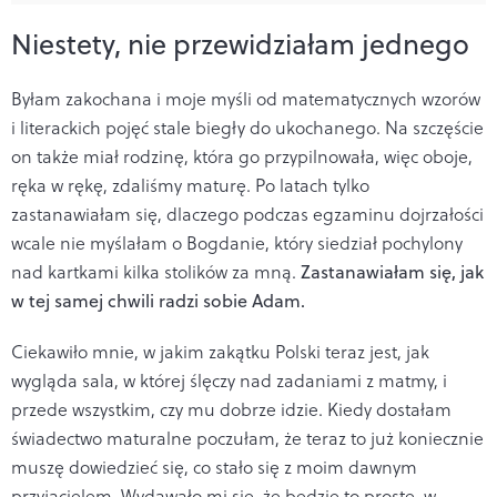
Niestety, nie przewidziałam jednego
Byłam zakochana i moje myśli od matematycznych wzorów
i literackich pojęć stale biegły do ukochanego. Na szczęście
on także miał rodzinę, która go przypilnowała, więc oboje,
ręka w rękę, zdaliśmy maturę. Po latach tylko
zastanawiałam się, dlaczego podczas egzaminu dojrzałości
wcale nie myślałam o Bogdanie, który siedział pochylony
nad kartkami kilka stolików za mną.
Zastanawiałam się, jak
w tej samej chwili radzi sobie Adam.
Ciekawiło mnie, w jakim zakątku Polski teraz jest, jak
wygląda sala, w której ślęczy nad zadaniami z matmy, i
przede wszystkim, czy mu dobrze idzie. Kiedy dostałam
świadectwo maturalne poczułam, że teraz to już koniecznie
muszę dowiedzieć się, co stało się z moim dawnym
przyjacielem.
Wydawało mi się, że będzie to proste, w