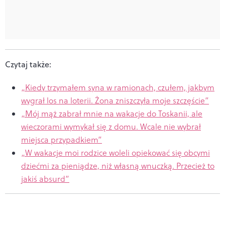
Czytaj także:
„Kiedy trzymałem syna w ramionach, czułem, jakbym
wygrał los na loterii. Żona zniszczyła moje szczęście”
„Mój mąż zabrał mnie na wakacje do Toskanii, ale
wieczorami wymykał się z domu. Wcale nie wybrał
miejsca przypadkiem”
„W wakacje moi rodzice woleli opiekować się obcymi
dziećmi za pieniądze, niż własną wnuczką. Przecież to
jakiś absurd”