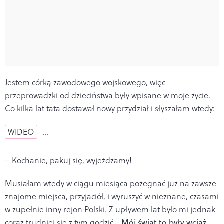
Jestem córką zawodowego wojskowego, więc
przeprowadzki od dzieciństwa były wpisane w moje życie.
Co kilka lat tata dostawał nowy przydział i słyszałam wtedy:
WIDEO
…
– Kochanie, pakuj się, wyjeżdżamy!
Musiałam wtedy w ciągu miesiąca pożegnać już na zawsze
znajome miejsca, przyjaciół, i wyruszyć w nieznane, czasami
w zupełnie inny rejon Polski. Z upływem lat było mi jednak
coraz trudniej się z tym godzić…
Mój świat to były wciąż