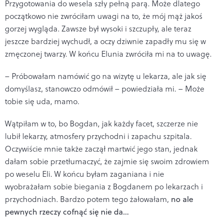
Przygotowania do wesela szły pełną parą. Może dlatego
początkowo nie zwróciłam uwagi na to, że mój mąż jakoś
gorzej wygląda. Zawsze był wysoki i szczupły, ale teraz
jeszcze bardziej wychudł, a oczy dziwnie zapadły mu się w
zmęczonej twarzy. W końcu Elunia zwróciła mi na to uwagę.
– Próbowałam namówić go na wizytę u lekarza, ale jak się
domyślasz, stanowczo odmówił – powiedziała mi. – Może
tobie się uda, mamo.
Wątpiłam w to, bo Bogdan, jak każdy facet, szczerze nie
lubił lekarzy, atmosfery przychodni i zapachu szpitala.
Oczywiście mnie także zaczął martwić jego stan, jednak
dałam sobie przetłumaczyć, że zajmie się swoim zdrowiem
po weselu Eli. W końcu byłam zaganiana i nie
wyobrażałam sobie biegania z Bogdanem po lekarzach i
przychodniach. Bardzo potem tego żałowałam,
no ale
pewnych rzeczy cofnąć się nie da…