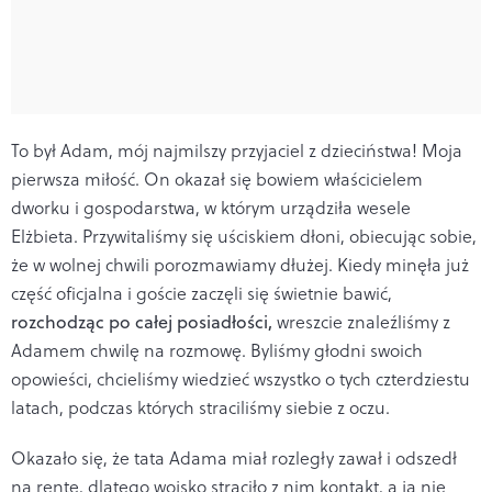
To był Adam, mój najmilszy przyjaciel z dzieciństwa! Moja
pierwsza miłość. On okazał się bowiem właścicielem
dworku i gospodarstwa, w którym urządziła wesele
Elżbieta. Przywitaliśmy się uściskiem dłoni, obiecując sobie,
że w wolnej chwili porozmawiamy dłużej. Kiedy minęła już
część oficjalna i goście zaczęli się świetnie bawić,
rozchodząc po całej posiadłości,
wreszcie znaleźliśmy z
Adamem chwilę na rozmowę. Byliśmy głodni swoich
opowieści, chcieliśmy wiedzieć wszystko o tych czterdziestu
latach, podczas których straciliśmy siebie z oczu.
Okazało się, że tata Adama miał rozległy zawał i odszedł
na rentę, dlatego wojsko straciło z nim kontakt, a ja nie