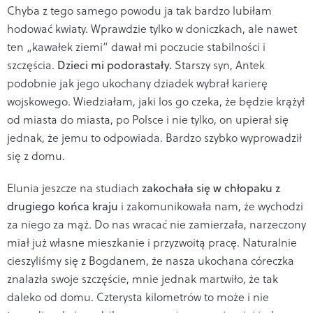
Chyba z tego samego powodu ja tak bardzo lubiłam
hodować kwiaty. Wprawdzie tylko w doniczkach, ale nawet
ten „kawałek ziemi” dawał mi poczucie stabilności i
szczęścia.
Dzieci mi podorastały.
Starszy syn, Antek
podobnie jak jego ukochany dziadek wybrał karierę
wojskowego. Wiedziałam, jaki los go czeka, że będzie krążył
od miasta do miasta, po Polsce i nie tylko, on upierał się
jednak, że jemu to odpowiada. Bardzo szybko wyprowadził
się z domu.
Elunia jeszcze na studiach
zakochała się w chłopaku z
drugiego końca kraju
i zakomunikowała nam, że wychodzi
za niego za mąż. Do nas wracać nie zamierzała, narzeczony
miał już własne mieszkanie i przyzwoitą pracę. Naturalnie
cieszyliśmy się z Bogdanem, że nasza ukochana córeczka
znalazła swoje szczęście, mnie jednak martwiło, że tak
daleko od domu. Czterysta kilometrów to może i nie