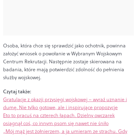
Osoba, która chce się sprawdzić jako ochotnik, powinna
założyć wniosek o powołanie w Wybranym Wojskowym
Centrum Rekrutacji. Następnie zostaje skierowana na
badania, które mają potwierdzić zdolność do pełnienia
służby wojskowej.
Czytaj także:
Gratulacje z okazji przysięgi wojskowej – wyraź uznanie i
dumę. Nie tylko gotowe, ale i inspirujące propozycje
Eto to pracuś na czterech łapach. Dzielny owczarek
osiągnął coś, co innym psom się nawet nie śniło
„Mój mąż jest żołnierzem, a ja umieram ze strachu. Gdy