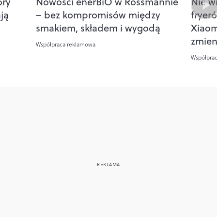
óry
Nowości enerBiO w Rossmannie
Nie w
ją
– bez kompromisów między
fryer
smakiem, składem i wygodą
Xiaom
zmien
Współpraca reklamowa
Współpra