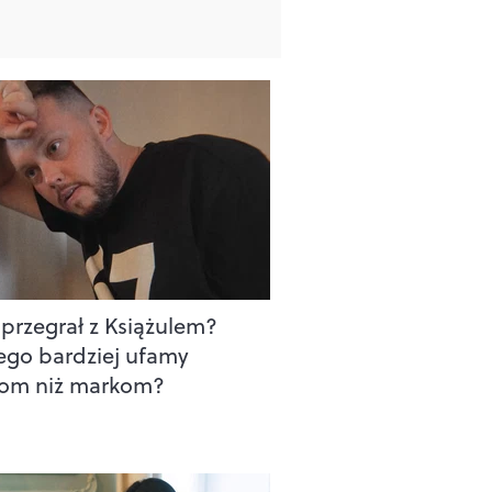
 przegrał z Książulem?
ego bardziej ufamy
om niż markom?