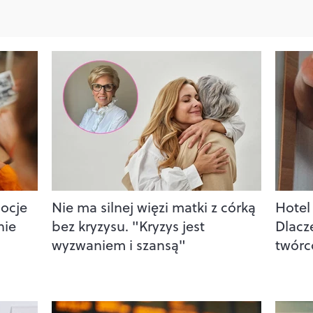
mocje
Nie ma silnej więzi matki z córką
Hotel
nie
bez kryzysu. "Kryzys jest
Dlacz
wyzwaniem i szansą"
twórc