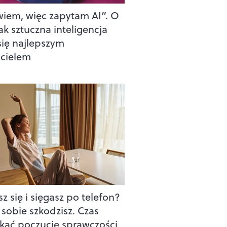
wiem, więc zapytam AI”. O
ak sztuczna inteligencja
 się najlepszym
acielem
z się i sięgasz po telefon?
sobie szkodzisz. Czas
kać poczucie sprawczości