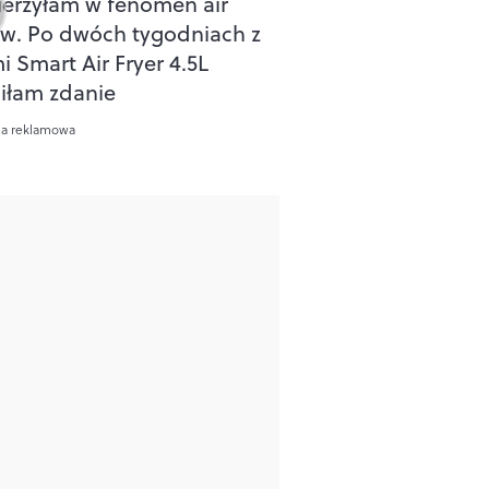
ierzyłam w fenomen air
ów. Po dwóch tygodniach z
i Smart Air Fryer 4.5L
iłam zdanie
ca reklamowa