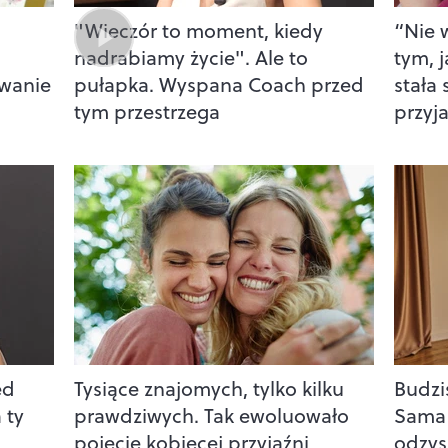
"Wieczór to moment, kiedy
“Nie 
nadrabiamy życie". Ale to
tym, j
wanie
pułapka. Wyspana Coach przed
stała
tym przestrzega
przyj
ed
Tysiące znajomych, tylko kilku
Budzis
 ty
prawdziwych. Tak ewoluowało
Sama 
pojęcie kobiecej przyjaźni
odzys