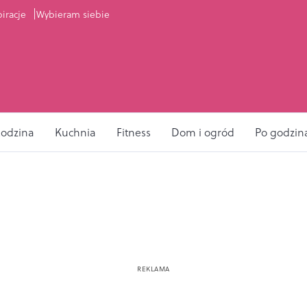
piracje
Wybieram siebie
odzina
Kuchnia
Fitness
Dom i ogród
Po godzin