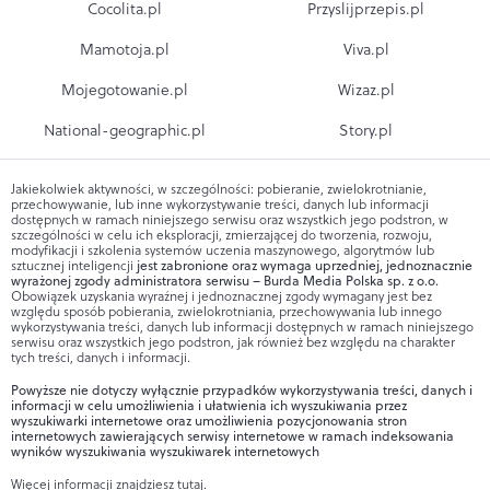
Cocolita.pl
Przyslijprzepis.pl
Mamotoja.pl
Viva.pl
Mojegotowanie.pl
Wizaz.pl
National-geographic.pl
Story.pl
Jakiekolwiek aktywności, w szczególności: pobieranie, zwielokrotnianie,
przechowywanie, lub inne wykorzystywanie treści, danych lub informacji
dostępnych w ramach niniejszego serwisu oraz wszystkich jego podstron, w
szczególności w celu ich eksploracji, zmierzającej do tworzenia, rozwoju,
modyfikacji i szkolenia systemów uczenia maszynowego, algorytmów lub
sztucznej inteligencji
jest zabronione oraz wymaga uprzedniej, jednoznacznie
wyrażonej zgody administratora serwisu – Burda Media Polska sp. z o.o.
Obowiązek uzyskania wyraźnej i jednoznacznej zgody wymagany jest bez
względu sposób pobierania, zwielokrotniania, przechowywania lub innego
wykorzystywania treści, danych lub informacji dostępnych w ramach niniejszego
serwisu oraz wszystkich jego podstron, jak również bez względu na charakter
tych treści, danych i informacji.
Powyższe nie dotyczy wyłącznie przypadków wykorzystywania treści, danych i
informacji w celu umożliwienia i ułatwienia ich wyszukiwania przez
wyszukiwarki internetowe oraz umożliwienia pozycjonowania stron
internetowych zawierających serwisy internetowe w ramach indeksowania
wyników wyszukiwania wyszukiwarek internetowych
Więcej informacji znajdziesz
tutaj
.