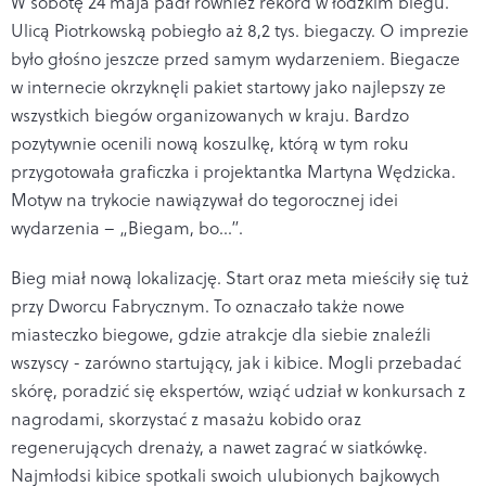
W sobotę 24 maja padł również rekord w łódzkim biegu.
Ulicą Piotrkowską pobiegło aż 8,2 tys. biegaczy. O imprezie
było głośno jeszcze przed samym wydarzeniem. Biegacze
w internecie okrzyknęli pakiet startowy jako najlepszy ze
wszystkich biegów organizowanych w kraju. Bardzo
pozytywnie ocenili nową koszulkę, którą w tym roku
przygotowała graficzka i projektantka Martyna Wędzicka.
Motyw na trykocie nawiązywał do tegorocznej idei
wydarzenia – „Biegam, bo...”.
Bieg miał nową lokalizację. Start oraz meta mieściły się tuż
przy Dworcu Fabrycznym. To oznaczało także nowe
miasteczko biegowe, gdzie atrakcje dla siebie znaleźli
wszyscy - zarówno startujący, jak i kibice. Mogli przebadać
skórę, poradzić się ekspertów, wziąć udział w konkursach z
nagrodami, skorzystać z masażu kobido oraz
regenerujących drenaży, a nawet zagrać w siatkówkę.
Najmłodsi kibice spotkali swoich ulubionych bajkowych