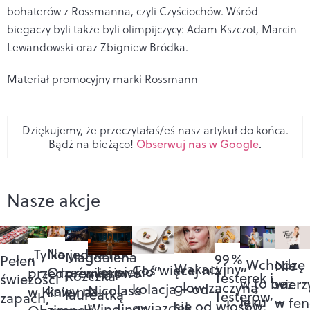
bohaterów z Rossmanna, czyli Czyściochów. Wśród
biegaczy byli także byli olimpijczycy: Adam Kszczot, Marcin
Lewandowski oraz Zbigniew Bródka.
Materiał promocyjny marki Rossmann
Dziękujemy, że przeczytałaś/eś nasz artykuł do końca.
Bądź na bieżąco!
Obserwuj nas w Google
.
Nasze akcje
Na
„Tylko jedna noc”
Magdalena
99%
Pełen
„Wchodzę
Nie
Wakacyjny
Coś więcej niż
„Jej piekło”
Orzeźwienie:
przedpremierowo
Różczka
Testerek i
świeżości
w to bez
wierz
glow zaczyna
kolacja – od
Nicolasa
kawy na
w Kinie na
laureatką
Testerów
zapach,
lęku” –
w fe
się od włosów.
gwiazdek
Windinga
zimno i