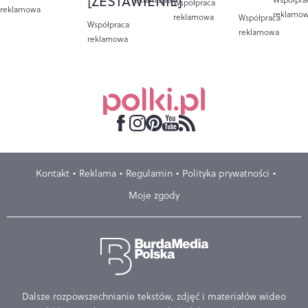
[ZESTAWIENIE]
Współpraca
reklamowa
reklamo
reklamowa
Współpraca
Współpraca
reklamowa
reklamowa
Kontakt
Reklama
Regulamin
Polityka prywatności
Moje zgody
Dalsze rozpowszechnianie tekstów, zdjęć i materiałów wideo