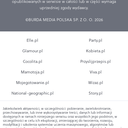
opublikowanych w serwisie w całości lub w części wymaga
uprzedniej zgody wydawcy.
©BURDA MEDIA POLSKA SP. Z O. O. 2026
Elle.pl
Party.pl
Glamour.pl
Kobieta.pl
Cocolita.pl
Przyslijprzepis.pl
Mamotoja.pl
Viva.pl
Mojegotowanie.pl
Wizaz.pl
National-geographic.pl
Story.pl
Jakiekolwiek aktywności, w szczególności: pobieranie, zwielokrotnianie,
przechowywanie, lub inne wykorzystywanie treści, danych lub informacji
dostępnych w ramach niniejszego serwisu oraz wszystkich jego podstron, w
szczególności w celu ich eksploracji, zmierzającej do tworzenia, rozwoju,
modyfikacji i szkolenia systemów uczenia maszynowego, algorytmów lub