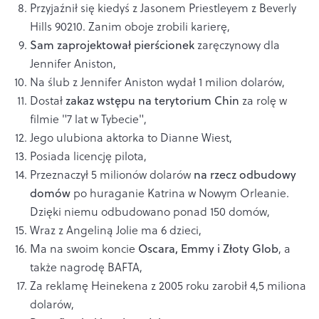
Przyjaźnił się kiedyś z Jasonem Priestleyem z Beverly
Hills 90210. Zanim oboje zrobili karierę,
Sam zaprojektował pierścionek
zaręczynowy dla
Jennifer Aniston,
Na ślub z Jennifer Aniston wydał 1 milion dolarów,
Dostał
zakaz wstępu na terytorium Chin
za rolę w
filmie "7 lat w Tybecie",
Jego ulubiona aktorka to Dianne Wiest,
Posiada licencję pilota,
Przeznaczył 5 milionów dolarów
na rzecz odbudowy
domów
po huraganie Katrina w Nowym Orleanie.
Dzięki niemu odbudowano ponad 150 domów,
Wraz z Angeliną Jolie ma 6 dzieci,
Ma na swoim koncie
Oscara, Emmy i Złoty Glob
, a
także nagrodę BAFTA,
Za reklamę Heinekena z 2005 roku zarobił 4,5 miliona
dolarów,