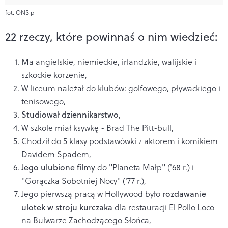
fot. ONS.pl
22 rzeczy, które powinnaś o nim wiedzieć:
Ma angielskie, niemieckie, irlandzkie, walijskie i
szkockie korzenie,
W liceum należał do klubów: golfowego, pływackiego i
tenisowego,
Studiował dziennikarstwo
,
W szkole miał ksywkę - Brad The Pitt-bull,
Chodził do 5 klasy podstawówki z aktorem i komikiem
Davidem Spadem,
Jego ulubione filmy
do "Planeta Małp" ('68 r.) i
"Gorączka Sobotniej Nocy" ('77 r.),
Jego pierwszą pracą w Hollywood było
rozdawanie
ulotek w stroju kurczaka
dla restauracji El Pollo Loco
na Bulwarze Zachodzącego Słońca,