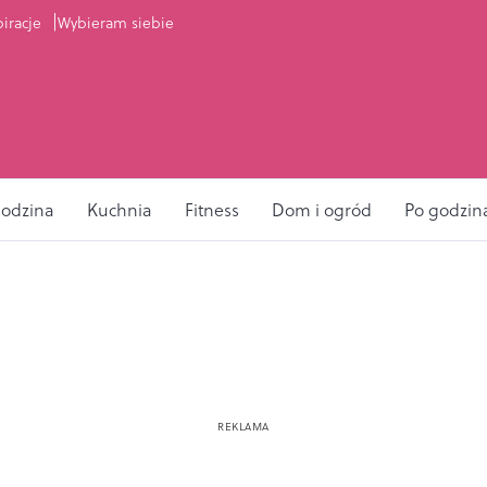
piracje
Wybieram siebie
odzina
Kuchnia
Fitness
Dom i ogród
Po godzin