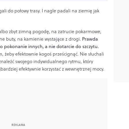
li do połowy trasy. I nagle padali na ziemię jak
ą albo zbyt zimną pogodę, na zatrucie pokarmowe,
asne buty, na kamienie wystające z drogi.
Prawda
ło pokonanie innych, a nie dotarcie do szczytu.
m, żeby efektownie kogoś prześcignąć. Nie słuchali
 znaleźć swojego indywidualnego rytmu, który
najbardziej efektywnie korzystać z wewnętrznej mocy.