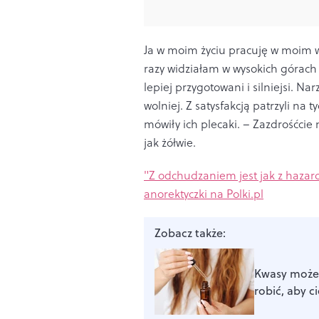
Ja w moim życiu pracuję w moim wł
razy widziałam w wysokich górach 
lepiej przygotowani i silniejsi. Nar
wolniej. Z satysfakcją patrzyli na t
mówiły ich plecaki. – Zazdrośćcie 
jak żółwie.
"Z odchudzaniem jest jak z hazard
anorektyczki na Polki.pl
Zobacz także:
Kwasy możes
robić, aby c