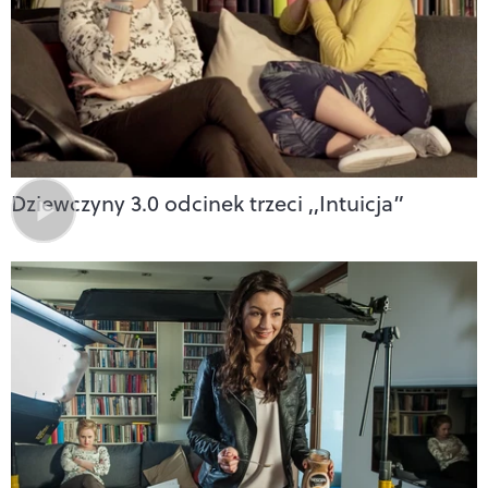
Dziewczyny 3.0 odcinek trzeci ,,Intuicja”