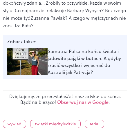
dokończyły zdania... Zrobiły to oczywiście, każda w swoim
stylu. Co najbardziej relaksuje Barbarę Wypych? Bez czego
nie może żyć Zuzanna Pawlak? A czego w mężczyznach nie
znosi Iza Kała?
Zobacz także:
Samotna Polka na końcu świata i
jadowite pająki w butach. A gdyby
rzucić wszystko i wyjechać do
Australii jak Patrycja?
Dziękujemy, że przeczytałaś/eś nasz artykuł do końca.
Bądź na bieżąco!
Obserwuj nas w Google
.
wywiad
związki międzyludzkie
serial