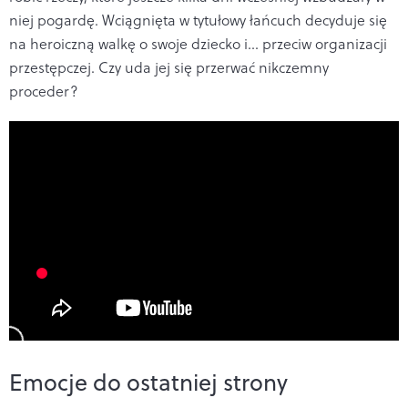
niej pogardę. Wciągnięta w tytułowy łańcuch decyduje się
na heroiczną walkę o swoje dziecko i… przeciw organizacji
przestępczej. Czy uda jej się przerwać nikczemny
proceder?
Emocje do ostatniej strony