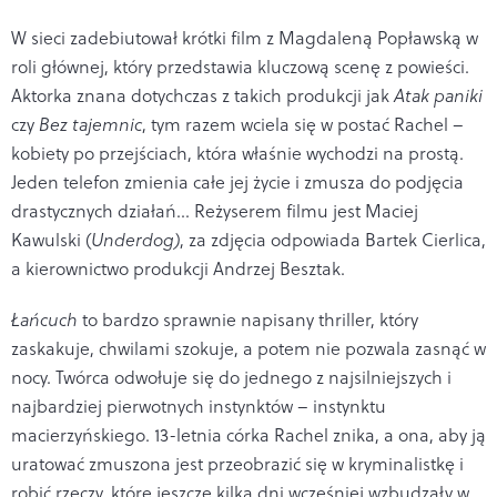
W sieci zadebiutował krótki film z Magdaleną Popławską w
roli głównej, który przedstawia kluczową scenę z powieści.
Aktorka znana dotychczas z takich produkcji jak
Atak paniki
czy
Bez tajemnic
, tym razem wciela się w postać Rachel –
kobiety po przejściach, która właśnie wychodzi na prostą.
Jeden telefon zmienia całe jej życie i zmusza do podjęcia
drastycznych działań… Reżyserem filmu jest Maciej
Kawulski (
Underdog)
, za zdjęcia odpowiada Bartek Cierlica,
a kierownictwo produkcji Andrzej Besztak.
Łańcuch
to bardzo sprawnie napisany thriller, który
zaskakuje, chwilami szokuje, a potem nie pozwala zasnąć w
nocy. Twórca odwołuje się do jednego z najsilniejszych i
najbardziej pierwotnych instynktów – instynktu
macierzyńskiego. 13-letnia córka Rachel znika, a ona, aby ją
uratować zmuszona jest przeobrazić się w kryminalistkę i
robić rzeczy, które jeszcze kilka dni wcześniej wzbudzały w