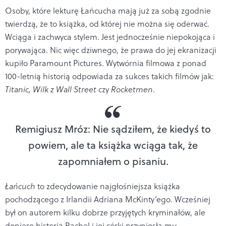
Osoby, które lekturę Łańcucha mają już za sobą zgodnie
twierdzą, że to książka, od której nie można się oderwać.
Wciąga i zachwyca stylem. Jest jednocześnie niepokojąca i
porywająca. Nic więc dziwnego, że prawa do jej ekranizacji
kupiło Paramount Pictures. Wytwórnia filmowa z ponad
100-letnią historią odpowiada za sukces takich filmów jak:
Titanic, Wilk z Wall Street
czy
Rocketmen
.
Remigiusz Mróz: Nie sądziłem, że kiedyś to
powiem, ale ta książka wciąga tak, że
zapomniałem o pisaniu.
Łańcuch
to zdecydowanie najgłośniejsza książka
pochodzącego z Irlandii Adriana McKinty’ego. Wcześniej
był on autorem kilku dobrze przyjętych kryminałów, ale
dopiero historia Rachel i jej córki przyniosła mu