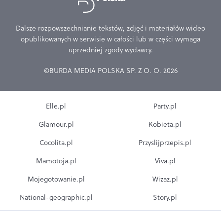
Dalsze rozpowszechnianie tekstów, zdjęć i materiałów wideo
opublikowanych w serwisie w całości lub w części wymaga
uprzedniej zgody wydawcy.
©BURDA MEDIA POLSKA SP. Z O. O. 2026
Elle.pl
Party.pl
Glamour.pl
Kobieta.pl
Cocolita.pl
Przyslijprzepis.pl
Mamotoja.pl
Viva.pl
Mojegotowanie.pl
Wizaz.pl
National-geographic.pl
Story.pl