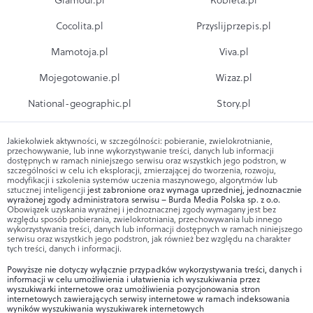
Cocolita.pl
Przyslijprzepis.pl
Mamotoja.pl
Viva.pl
Mojegotowanie.pl
Wizaz.pl
National-geographic.pl
Story.pl
Jakiekolwiek aktywności, w szczególności: pobieranie, zwielokrotnianie,
przechowywanie, lub inne wykorzystywanie treści, danych lub informacji
dostępnych w ramach niniejszego serwisu oraz wszystkich jego podstron, w
szczególności w celu ich eksploracji, zmierzającej do tworzenia, rozwoju,
modyfikacji i szkolenia systemów uczenia maszynowego, algorytmów lub
sztucznej inteligencji
jest zabronione oraz wymaga uprzedniej, jednoznacznie
wyrażonej zgody administratora serwisu – Burda Media Polska sp. z o.o.
Obowiązek uzyskania wyraźnej i jednoznacznej zgody wymagany jest bez
względu sposób pobierania, zwielokrotniania, przechowywania lub innego
wykorzystywania treści, danych lub informacji dostępnych w ramach niniejszego
serwisu oraz wszystkich jego podstron, jak również bez względu na charakter
tych treści, danych i informacji.
Powyższe nie dotyczy wyłącznie przypadków wykorzystywania treści, danych i
informacji w celu umożliwienia i ułatwienia ich wyszukiwania przez
wyszukiwarki internetowe oraz umożliwienia pozycjonowania stron
internetowych zawierających serwisy internetowe w ramach indeksowania
wyników wyszukiwania wyszukiwarek internetowych