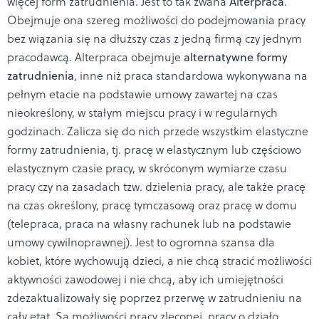
więcej form zatrudnienia. Jest to tak zwana
Alterpraca
.
Obejmuje ona szereg możliwości do podejmowania pracy
bez wiązania się na dłuższy czas z jedną firmą czy jednym
pracodawcą. Alterpraca obejmuje
alternatywne formy
zatrudnienia
, inne niż praca standardowa wykonywana na
pełnym etacie na podstawie umowy zawartej na czas
nieokreślony, w stałym miejscu pracy i w regularnych
godzinach. Zalicza się do nich przede wszystkim elastyczne
formy zatrudnienia, tj. pracę w elastycznym lub częściowo
elastycznym czasie pracy, w skróconym wymiarze czasu
pracy czy na zasadach tzw. dzielenia pracy, ale także pracę
na czas określony, pracę tymczasową oraz pracę w domu
(telepraca, praca na własny rachunek lub na podstawie
umowy cywilnoprawnej). Jest to ogromna szansa dla
kobiet, które wychowują dzieci, a nie chcą stracić możliwości
aktywności zawodowej i nie chcą, aby ich umiejętności
zdezaktualizowały się poprzez przerwę w zatrudnieniu na
cały etat. Są możliwości pracy zleconej, pracy o działo.