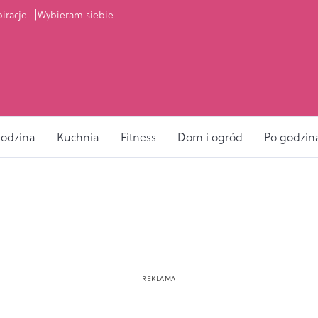
piracje
Wybieram siebie
odzina
Kuchnia
Fitness
Dom i ogród
Po godzin